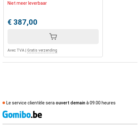
Niet meer leverbaar
€ 387,00
Avec TVA
|
Gratis verzending
Le service clientèle sera
ouvert demain
à 09.00 heures
M
Avis externes des magasins