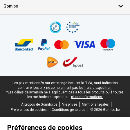
Gomibo
Certificats, methodes de paiement, partenaires de services de livr
Pied-de-page légal
Les prix mentionnés sur cette page incluent la TVA, sauf indication
contraire.
Les prix ne comprennent pas les frais d'expédition.
*Les délais de livraison ne s'appliquent pas à tous les produits ou à toutes
les méthodes d'expédition :
plus d'informations.
À propos de Gomibo.be
Vie privée
Mentions légales
Préférences de cookies
Conditions générales
© 2026 Gomibo.be
Préférences de cookies