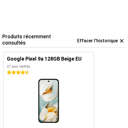
temps. Avec des mises à jour logicielles régulières, des
fonctionnalités d'IA intelligentes et un matériel puissant, votre
appareil restera rapide et fiable pendant des années. Que vous
ayez une journée de travail productive ou que vous créiez du
contenu créatif, ce Pixel vous aidera à chaque instant de la journée.
Vous êtes à la recherche d'un smartphone encore plus complet ?
Alors jetez un coup d'œil au Google Pixel 9 Pro.
Produits récemment
Effacer l'historique
consultés
Google Pixel 9a 128GB Beige EU
27 avis vérifiés
4.5 étoiles