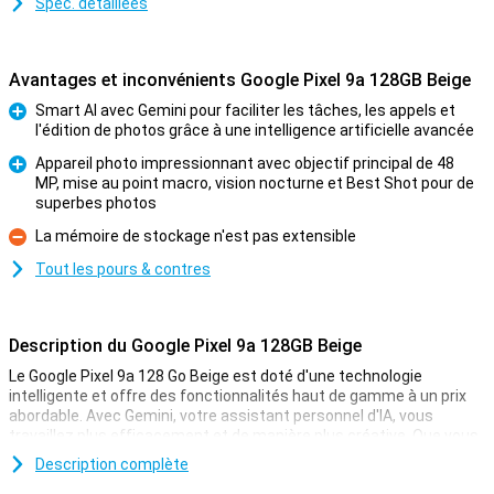
Spéc. détaillées
Avantages et inconvénients Google Pixel 9a 128GB Beige
Smart AI avec Gemini pour faciliter les tâches, les appels et
l'édition de photos grâce à une intelligence artificielle avancée
Pour
Appareil photo impressionnant avec objectif principal de 48
MP, mise au point macro, vision nocturne et Best Shot pour de
Pour
superbes photos
La mémoire de stockage n'est pas extensible
Contre
Tout les pours & contres
Description du Google Pixel 9a 128GB Beige
Le Google Pixel 9a 128 Go Beige est doté d'une technologie
intelligente et offre des fonctionnalités haut de gamme à un prix
abordable. Avec Gemini, votre assistant personnel d'IA, vous
travaillez plus efficacement et de manière plus créative. Que vous
composiez des messages, effectuiez des recherches ou tiriez des
Description complète
informations de vos apps, Gemini vous aide à avancer sans effort.