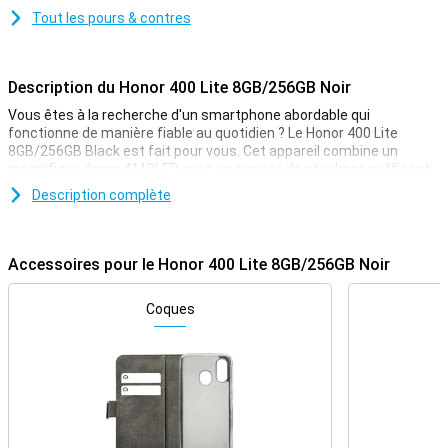
Tout les pours & contres
Description du Honor 400 Lite 8GB/256GB Noir
Vous êtes à la recherche d'un smartphone abordable qui
fonctionne de manière fiable au quotidien ? Le Honor 400 Lite
8GB/256GB Black est fait pour vous. Cet appareil combine un
magnifique écran AMOLED avec un espace de stockage suffisant,
un appareil photo décent et une grande autonomie. Grâce à des
Description complète
fonctionnalités intelligentes comme le bouton AI Camera et un
écran lumineux, il est étonnamment complet. Idéal pour ceux qui
recherchent de bonnes spécifications à un prix accessible.
Accessoires pour le Honor 400 Lite 8GB/256GB Noir
Appareils photo puissants
L'appareil photo du Honor 400 Lite est plus polyvalent qu'on ne
Coques
pourrait le penser. L'appareil photo principal de 108 mégapixels
capture des photos très détaillées, même dans des conditions de
faible luminosité. Grâce au zoom 3x sans perte, vous pouvez
rapprocher les sujets sans sacrifier la netteté. Vous pouvez
également choisir la distance à laquelle vous souhaitez vous
rapprocher de votre sujet lorsque vous réalisez des portraits.
Utilisez le mode standard pour un portrait où l'environnement est