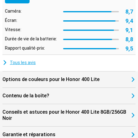
Grande batterie
La batterie de 5230 mAh vous permettra de tenir toute la journée,
8,7
Caméra:
même en cas d'utilisation intensive. Et si vous avez besoin de
recharger, c'est un jeu d'enfant grâce à la charge rapide de 35 W.
9,4
Écran:
Ainsi, vous n'aurez jamais à vous passer de votre téléphone. Vous
9,1
Vitesse:
n'aurez donc jamais à vous passer de votre appareil pendant
longtemps, ce qui est toujours appréciable dans une journée bien
8,8
Durée de vie de la batterie:
remplie.
9,5
Rapport qualité-prix:
Tous les avis
Options de couleurs pour le Honor 400 Lite
Contenu de la boîte?
Conseils et astuces pour le Honor 400 Lite 8GB/256GB
Noir
Garantie et réparations