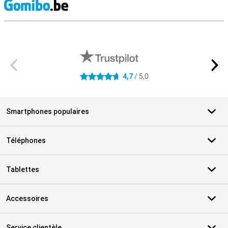
M
Avis externes des magasins
4,7
/ 5,0
4.7 étoiles
Smartphones populaires
Téléphones
Tablettes
Accessoires
Service clientèle