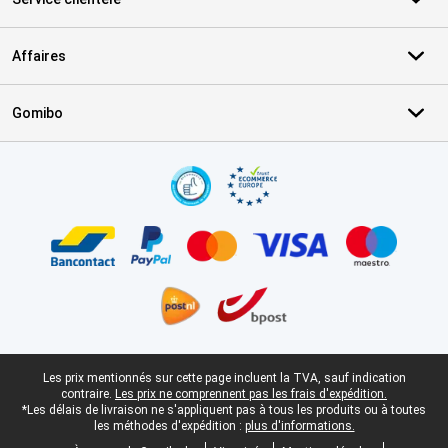
Affaires
Gomibo
Certificats, methodes de paiement, partenaires de services de livr
Pied-de-page légal
Les prix mentionnés sur cette page incluent la TVA, sauf indication
contraire.
Les prix ne comprennent pas les frais d'expédition.
*Les délais de livraison ne s'appliquent pas à tous les produits ou à toutes
les méthodes d'expédition :
plus d'informations.