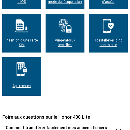
d'iOS
mode de récupération
d'accès
Insertion d'une carte
Vingerafdruk
Toestelbeveiliging
SIM
instellen
controleren
App rechten
Foire aux questions sur le Honor 400 Lite
Comment transférer facilement mes anciens fichiers