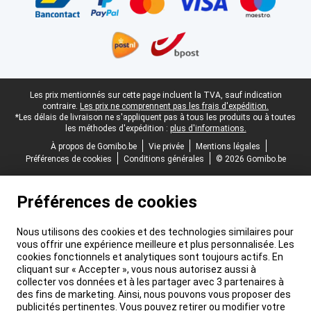
Pied-de-page légal
Les prix mentionnés sur cette page incluent la TVA, sauf indication
contraire.
Les prix ne comprennent pas les frais d'expédition.
*Les délais de livraison ne s'appliquent pas à tous les produits ou à toutes
les méthodes d'expédition :
plus d'informations.
À propos de Gomibo.be
Vie privée
Mentions légales
Préférences de cookies
Conditions générales
© 2026 Gomibo.be
Préférences de cookies
Nous utilisons des cookies et des technologies similaires pour
vous offrir une expérience meilleure et plus personnalisée. Les
cookies fonctionnels et analytiques sont toujours actifs. En
cliquant sur « Accepter », vous nous autorisez aussi à
collecter vos données et à les partager avec 3 partenaires à
des fins de marketing. Ainsi, nous pouvons vous proposer des
publicités pertinentes. Vous pouvez retirer ou modifier votre