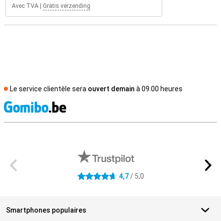
Avec TVA
|
Gratis verzending
Le service clientèle sera
ouvert demain
à 09.00 heures
M
Avis externes des magasins
4,7
/ 5,0
4.7 étoiles
Smartphones populaires