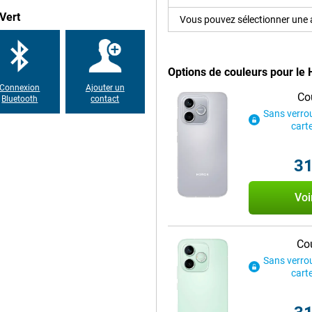
. Elle vous permettra de tenir
Vert
Vous pouvez sélectionner une a
es vidéos en streaming, jouez à
e batterie. Toujours à court
charger rapidement. En peu de
on d'une grande capacité et d'une
Options de couleurs pour le
sation quotidienne.
Connexion
Ajouter un
Co
Bluetooth
contact
Sans verrou
s intelligent. D'une simple
cart
lités préférées. Cela permet de
ionne sous MagicOS 10, basé sur
t des fonctions intelligentes qui
31
de manière intuitive et efficace,
Voi
ère et l'eau. Une averse ou un
areil présente un design fin de
Cou
main. Malgré la grande batterie,
Sans verrou
cate résistant protège l'écran des
cart
hone partout avec vous sans