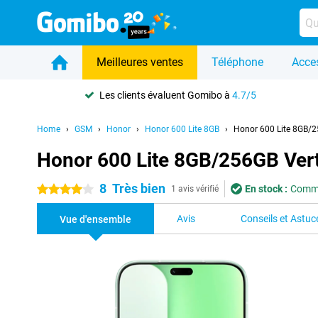
Meilleures ventes
Téléphone
Acce
Les clients évaluent Gomibo à
4.7/5
Home
GSM
Honor
Honor 600 Lite 8GB
Honor 600 Lite 8GB/2
Honor 600 Lite 8GB/256GB Ver
8
Très bien
En stock :
Comma
4 étoiles
1 avis vérifié
Avis
Conseils et Astuc
Vue d'ensemble