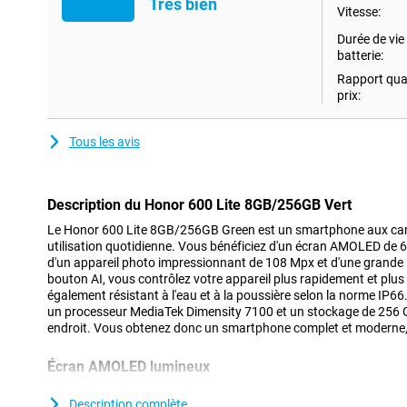
Très bien
Vitesse:
Durée de vie 
batterie:
Rapport qual
prix:
Tous les avis
Description du Honor 600 Lite 8GB/256GB Vert
Le Honor 600 Lite 8GB/256GB Green est un smartphone aux cara
utilisation quotidienne. Vous bénéficiez d'un écran AMOLED de 6
d'un appareil photo impressionnant de 108 Mpx et d'une grande 
bouton AI, vous contrôlez votre appareil plus rapidement et plus
également résistant à l'eau et à la poussière selon la norme IP66.
un processeur MediaTek Dimensity 7100 et un stockage de 256 G
endroit. Vous obtenez donc un smartphone complet et moderne, pr
Écran AMOLED lumineux
Avec le Honor 600 Lite, vous profiterez d'un superbe écran AMO
éclaboussent l'écran grâce à 1,07 milliard de teintes. La haute ré
Description complète