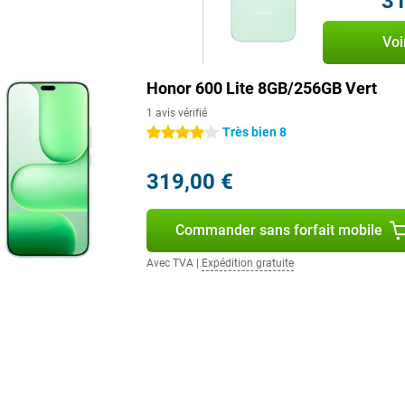
31
ffisant pour toutes vos
Voi
r des fichiers de sitôt. Le Honor
 le Bluetooth 6.0 pour des
 présente, ce qui est pratique
Honor 600 Lite 8GB/256GB Vert
M et d'eSIM, vous bénéficiez
1 avis vérifié
ecté, où que vous soyez.
Très bien 8
4 étoiles
vec un son stéréo à 300 %, vous
319,00 €
vidéos ou écoutez de la musique.
e qui vous permet de lire vos
t à des performances rapides,
Commander sans forfait mobile
Avec TVA
|
Expédition gratuite