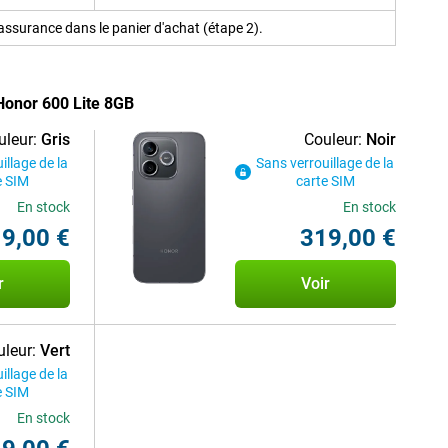
ssurance dans le panier d'achat (étape 2).
 Honor 600 Lite 8GB
uleur:
Gris
Couleur:
Noir
illage de la
Sans verrouillage de la
e SIM
carte SIM
En stock
En stock
9,00 €
319,00 €
r
Voir
leur:
Vert
illage de la
e SIM
En stock