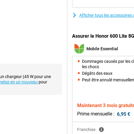
aites défiler des applications.
osité élevée (jusqu'à 2 000 nits).
s calme pour vos yeux, même en cas
Afficher tous les accessoire
Assurer le Honor 600 Lite 8G
k Dimensity 7100 Elite. Cette
t un fonctionnement fluide.
Mobile Essential
asser sans effort d'une
aming ou que vous travailliez, ce
Dommages causés par les c
, téléchargez des fichiers à la
les chocs
meilleur parti de votre smartphone.
Dégâts des eaux
 un chargeur (45 W pour une
Mpx
Peut être annulé mensuelle
hetez-en un nouveau
pour
ermet de prendre des photos
es restent claires grâce au mode
 des scènes plus larges, comme des
 et utilisez des modes pratiques
Maintenant 3 mois gratuit
elfie de 16 mégapixels permet de
Prime mensuelle :
6,95 €
alisez chaque instant comme vous
Franchise