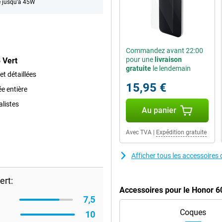
 jusqu'à 45W
Commandez avant 22:00
pour une
livraison
 Vert
gratuite
le lendemain
t détaillées
15,95 €
e entière
listes
Au panier
Avec TVA
|
Expédition gratuite
Afficher tous les accessoire
ert:
Accessoires pour le Honor 6
7,5
Coques
10