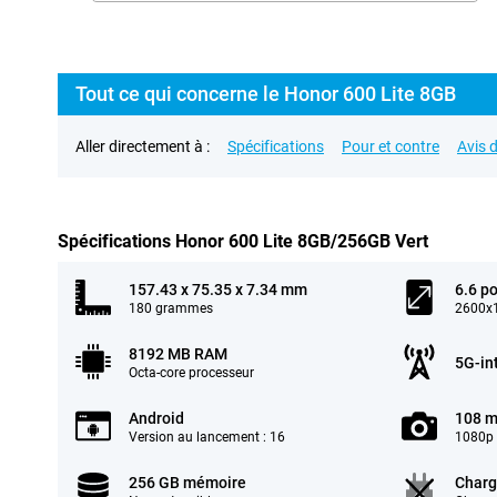
Tout ce qui concerne le Honor 600 Lite 8GB
Aller directement à :
Spécifications
Pour et contre
Avis d
Spécifications Honor 600 Lite 8GB/256GB Vert
157.43 x 75.35 x 7.34 mm
6.6 p
180 grammes
2600x1
8192 MB RAM
5G-in
Octa-core processeur
Android
108 m
Version au lancement : 16
1080p 
256 GB mémoire
Charg