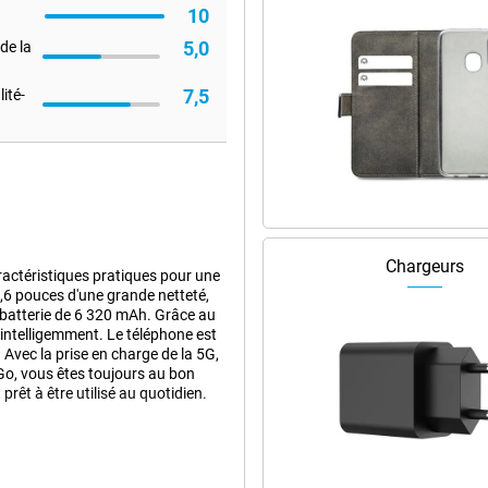
10
5,0
de la
7,5
ité-
Chargeurs
ctéristiques pratiques pour une
,6 pouces d'une grande netteté,
batterie de 6 320 mAh. Grâce au
 intelligemment. Le téléphone est
 Avec la prise en charge de la 5G,
o, vous êtes toujours au bon
êt à être utilisé au quotidien.
LED de 6,6 pouces. Les couleurs
solution de 2 600 x 1 200 pixels