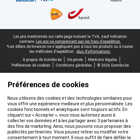
Pied-de-page légal
Les prix mentionnés sur cette page incluent la TVA, sauf indication
contraire.
Les prix ne comprennent pas les frais d'expédition.
*Les délais de livraison ne s'appliquent pas à tous les produits ou à toutes
les méthodes d'expédition :
plus d'informations.
À propos de Gomibo.be
Vie privée
Mentions légales
Préférences de cookies
Conditions générales
© 2026 Gomibo.be
Préférences de cookies
Nous utilisons des cookies et des technologies similaires pour
vous offrir une expérience meilleure et plus personnalisée. Les
cookies fonctionnels et analytiques sont toujours actifs. En
cliquant sur « Accepter », vous nous autorisez aussi à
collecter vos données et à les partager avec 3 partenaires à
des fins de marketing. Ainsi, nous pouvons vous proposer des
publicités pertinentes. Vous pouvez retirer ou modifier votre
consentement à tout moment. Il vous suffit de faire défiler la