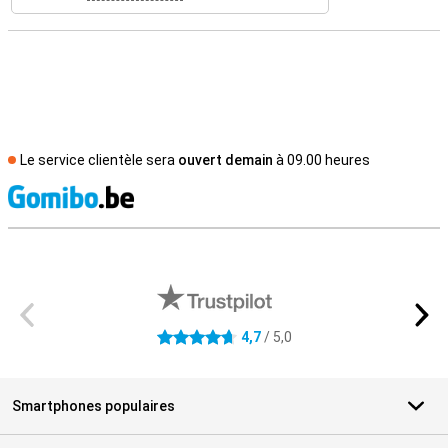
Le service clientèle sera
ouvert demain
à 09.00 heures
M
Avis externes des magasins
4,7
/ 5,0
4.7 étoiles
Smartphones populaires