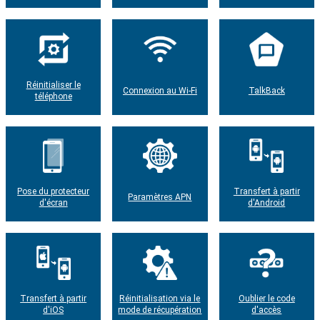
Réinitialiser le
Connexion au Wi-Fi
TalkBack
téléphone
Pose du protecteur
Transfert à partir
Paramètres APN
d'écran
d'Android
Transfert à partir
Réinitialisation via le
Oublier le code
d'iOS
mode de récupération
d'accès