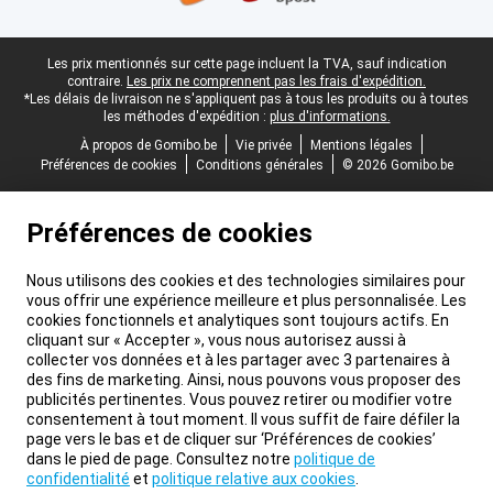
Pied-de-page légal
Les prix mentionnés sur cette page incluent la TVA, sauf indication
contraire.
Les prix ne comprennent pas les frais d'expédition.
*Les délais de livraison ne s'appliquent pas à tous les produits ou à toutes
les méthodes d'expédition :
plus d'informations.
À propos de Gomibo.be
Vie privée
Mentions légales
Préférences de cookies
Conditions générales
© 2026 Gomibo.be
Préférences de cookies
Nous utilisons des cookies et des technologies similaires pour
vous offrir une expérience meilleure et plus personnalisée. Les
cookies fonctionnels et analytiques sont toujours actifs. En
cliquant sur « Accepter », vous nous autorisez aussi à
collecter vos données et à les partager avec 3 partenaires à
des fins de marketing. Ainsi, nous pouvons vous proposer des
publicités pertinentes. Vous pouvez retirer ou modifier votre
consentement à tout moment. Il vous suffit de faire défiler la
page vers le bas et de cliquer sur ‘Préférences de cookies’
dans le pied de page. Consultez notre
politique de
confidentialité
et
politique relative aux cookies
.