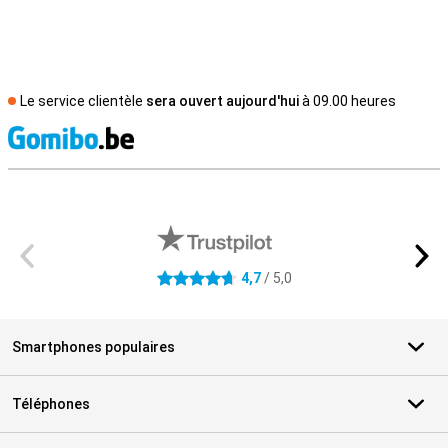
Le service clientèle
sera ouvert aujourd'hui
à 09.00 heures
M
Avis externes des magasins
4,7
/ 5,0
4.7 étoiles
Smartphones populaires
Téléphones