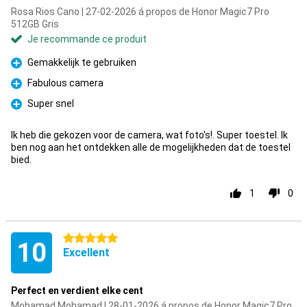
Rosa Rios Cano | 27-02-2026 á propos de Honor Magic7 Pro
512GB Gris
Je recommande ce produit
Gemakkelijk te gebruiken
Pour
Fabulous camera
Pour
Super snel
Pour
Ik heb die gekozen voor de camera, wat foto's!. Super toestel. Ik
ben nog aan het ontdekken alle de mogelijkheden dat de toestel
bied.
1
0
5 étoiles
10
Excellent
Perfect en verdient elke cent
Mohamad Mohamad | 28-01-2026 á propos de Honor Magic7 Pro