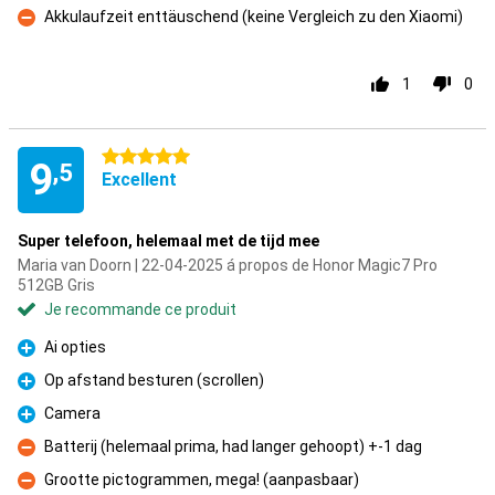
Akkulaufzeit enttäuschend (keine Vergleich zu den Xiaomi)
Contre
1
0
5 étoiles
9
,5
Excellent
Super telefoon, helemaal met de tijd mee
Maria van Doorn | 22-04-2025 á propos de Honor Magic7 Pro
512GB Gris
Je recommande ce produit
Ai opties
Pour
Op afstand besturen (scrollen)
Pour
Camera
Pour
Batterij (helemaal prima, had langer gehoopt) +-1 dag
Contre
Grootte pictogrammen, mega! (aanpasbaar)
Contre