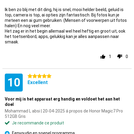
Ik ben zo blij met dit ding, hij is snel, mooi helder beeld, geluid is
top, camera is top, ai opties zijn fantastisch. Bij fotos kun je
meteen een ai gum gebruiken. (Mensen of voorwerpen uit fotos
halen) En nog veel meer.
Het zag er in het begin allemaal wel heel heftig en groot uit, ook
het toetsenbord, apps, gelukkig kan je alles aanpassen naar
smaak.
1
0
5 étoiles
10
Excellent
Voor mij is het apparaat erg handig en voldoet het aan het
doel
Mohammad L absi | 20-04-2025 á propos de Honor Magic7 Pro
512GB Gris
Je recommande ce produit
Eenvoudig en soepel programma