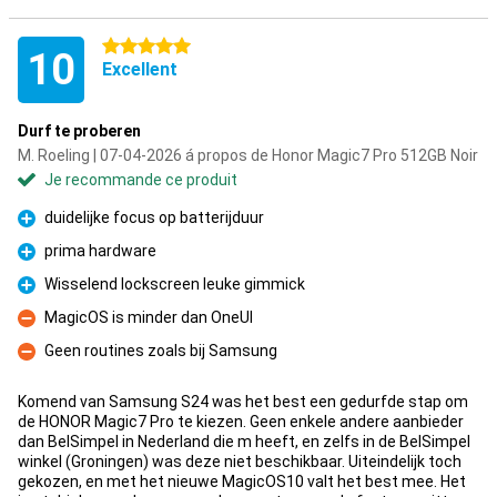
5 étoiles
10
Excellent
Durf te proberen
M. Roeling | 07-04-2026 á propos de Honor Magic7 Pro 512GB Noir
Je recommande ce produit
duidelijke focus op batterijduur
Pour
prima hardware
Pour
Wisselend lockscreen leuke gimmick
Pour
MagicOS is minder dan OneUI
Contre
Geen routines zoals bij Samsung
Contre
Komend van Samsung S24 was het best een gedurfde stap om
de HONOR Magic7 Pro te kiezen. Geen enkele andere aanbieder
dan BelSimpel in Nederland die m heeft, en zelfs in de BelSimpel
winkel (Groningen) was deze niet beschikbaar. Uiteindelijk toch
gekozen, en met het nieuwe MagicOS10 valt het best mee. Het