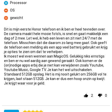
Processor
Pour
OS
Contre
gewicht
Contre
Dit is mijn eerste Honor telefoon en ik ben er heel tevreden over.
De camera maakt hele mooie foto's, is snel en gaat makkelijk een
dag of 2 mee. Let wel, ik heb een leven en zit niet 24/7 met de
telefoon. Misschien dat die daarom zo lang mee gaat. Ook geeft
de telefoon een melding als een app veel batterij gebruikt en krijg
je opties te zien om dat te verhelpen.
Ik moest wel even wennen aan MagicOS. Gelukkig niks ernstigs
en ben er nu wel aardig aan gewend geraakt. Ook komen er de
(on)nodige apps erbij die je niet kan verwijderen zoals Youtube,
Youtube Music, Google TV. Je kan het wel uitschakelen.
Standaard 512GB opslag. Het is mij nooit gelukt om 256GB vol te
krijgen, laat staan 512GB. Je kan er dus een hoop onzin op kwijt.
Je krijgt waar voor je geld.
2
0