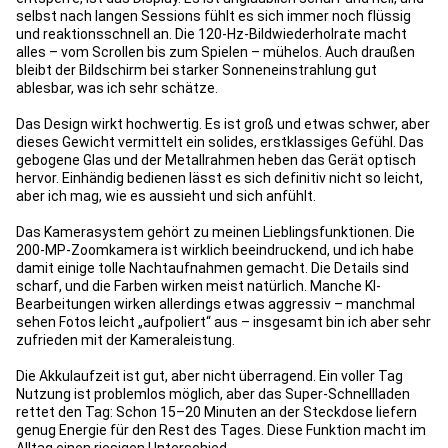
selbst nach langen Sessions fühlt es sich immer noch flüssig
und reaktionsschnell an. Die 120-Hz-Bildwiederholrate macht
alles – vom Scrollen bis zum Spielen – mühelos. Auch draußen
bleibt der Bildschirm bei starker Sonneneinstrahlung gut
ablesbar, was ich sehr schätze.
Das Design wirkt hochwertig. Es ist groß und etwas schwer, aber
dieses Gewicht vermittelt ein solides, erstklassiges Gefühl. Das
gebogene Glas und der Metallrahmen heben das Gerät optisch
hervor. Einhändig bedienen lässt es sich definitiv nicht so leicht,
aber ich mag, wie es aussieht und sich anfühlt.
Das Kamerasystem gehört zu meinen Lieblingsfunktionen. Die
200-MP-Zoomkamera ist wirklich beeindruckend, und ich habe
damit einige tolle Nachtaufnahmen gemacht. Die Details sind
scharf, und die Farben wirken meist natürlich. Manche KI-
Bearbeitungen wirken allerdings etwas aggressiv – manchmal
sehen Fotos leicht „aufpoliert“ aus – insgesamt bin ich aber sehr
zufrieden mit der Kameraleistung.
Die Akkulaufzeit ist gut, aber nicht überragend. Ein voller Tag
Nutzung ist problemlos möglich, aber das Super-Schnellladen
rettet den Tag: Schon 15–20 Minuten an der Steckdose liefern
genug Energie für den Rest des Tages. Diese Funktion macht im