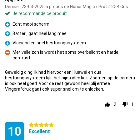
Denise | 23-03-2025 á propos de Honor Magic7 Pro 512GB Gris
Je recommande ce produit
Echt mooi scherm
Pour
Batterij gaat heel lang mee
Pour
Vloeiend en snel besturingssysteem
Pour
Met velle zon is wordt het soms overbelicht en harde
contrast.
Contre
Geweldig ding, ik had hiervoor een Huawei en qua
besturingssysteem lijkt het bijna identiek. Zoomen op de camera
is ook heel goed. Voor de rest gewoon heel blij ermee.
Vingerafdruk gaat ook super snel om te onlocken.
2
1
5 étoiles
10
Excellent