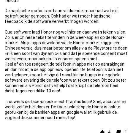
inplugt!
De haptische motor is net aan voldoende, maar had wat mij
betreft beter gemogen. Ook had er wat meer haptische
feedback ik de software verwerkt mogen worden.
Qua software laad Honor nog wel hier en daar wat steken vallen.
Zo is er Chinese tekst te vinden in de weer-app en op de Honor-
market. Als je apps download via de Honor-market krijg je een
Chinese versie, dus maar beter om alles via de Playstore te doen.
Er is een soort van dynamic-island dat je spelende content moet
weergeven, maar ook dat is er soms opeens niet.
Heel af en toe reageert de telefoon in apps niet op aanrakingen
en dan moet je de app opnieuw openen. De telefoon is dan niet
vastgelopen, maar het zijn dit soort kleine buggs in de gehele
software ervaring die de telefoon wat tekort doen. Dit zou beter
kunnen en als Honor dat verhelpt dat kruipt de telefoon heel
dicht tegen een dikke 10 aan!
Trouwens de face-unlock is echt fantastisch! Snel, accuraat en
werkt zelf in het donker. De face-unlock op de Honor is ook te
gebruiken bij de bankier-apps en google wallet. Ik gebruik de
vingerafdrukscanner nooit meer, top!
4
1