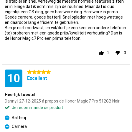
is stabiel en snel, verreweg de meeste normale features zitten
er in. Enige dat ik echt mis zijn de routines. Maar dat is dus
eigenlijk een OS ding, geen hardware ding. Hardware is prima.
Goede camera, goede batterij. Snel opladen met hoog wattage
en daardoor lang efficiënt te gebruiken.
Ben je niet merkvast, en wil/durf je een keer een andere telefoon
(te) proberen met een goede prijs/kwaliteit verhouding? Dan is
de Honor Magic7 Pro een prima telefoon.
2
0
5 étoiles
10
Excellent
Heerlijk toestel
Danny | 27-12-2025 á propos de Honor Magic7 Pro 512GB Noir
Je recommande ce produit
Batterij
Pour
Camera
Pour