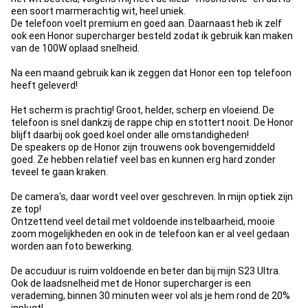
een soort marmerachtig wit, heel uniek.
De telefoon voelt premium en goed aan. Daarnaast heb ik zelf
ook een Honor supercharger besteld zodat ik gebruik kan maken
van de 100W oplaad snelheid.
Na een maand gebruik kan ik zeggen dat Honor een top telefoon
heeft geleverd!
Het scherm is prachtig! Groot, helder, scherp en vloeiend. De
telefoon is snel dankzij de rappe chip en stottert nooit. De Honor
blijft daarbij ook goed koel onder alle omstandigheden!
De speakers op de Honor zijn trouwens ook bovengemiddeld
goed. Ze hebben relatief veel bas en kunnen erg hard zonder
teveel te gaan kraken.
De camera's, daar wordt veel over geschreven. In mijn optiek zijn
ze top!
Ontzettend veel detail met voldoende instelbaarheid, mooie
zoom mogelijkheden en ook in de telefoon kan er al veel gedaan
worden aan foto bewerking.
De accuduur is ruim voldoende en beter dan bij mijn S23 Ultra.
Ook de laadsnelheid met de Honor supercharger is een
verademing, binnen 30 minuten weer vol als je hem rond de 20%