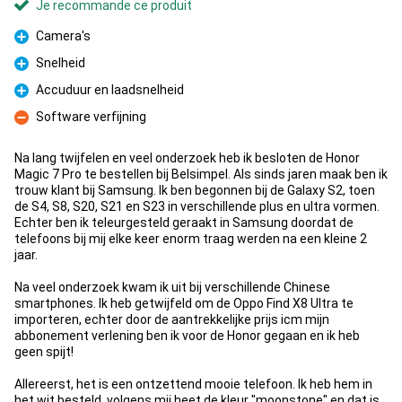
Je recommande ce produit
Camera's
Pour
Snelheid
Pour
Accuduur en laadsnelheid
Pour
Software verfijning
Contre
Na lang twijfelen en veel onderzoek heb ik besloten de Honor
Magic 7 Pro te bestellen bij Belsimpel. Als sinds jaren maak ben ik
trouw klant bij Samsung. Ik ben begonnen bij de Galaxy S2, toen
de S4, S8, S20, S21 en S23 in verschillende plus en ultra vormen.
Echter ben ik teleurgesteld geraakt in Samsung doordat de
telefoons bij mij elke keer enorm traag werden na een kleine 2
jaar.
Na veel onderzoek kwam ik uit bij verschillende Chinese
smartphones. Ik heb getwijfeld om de Oppo Find X8 Ultra te
importeren, echter door de aantrekkelijke prijs icm mijn
abbonement verlening ben ik voor de Honor gegaan en ik heb
geen spijt!
Allereerst, het is een ontzettend mooie telefoon. Ik heb hem in
het wit besteld, volgens mij heet de kleur "moonstone" en dat is