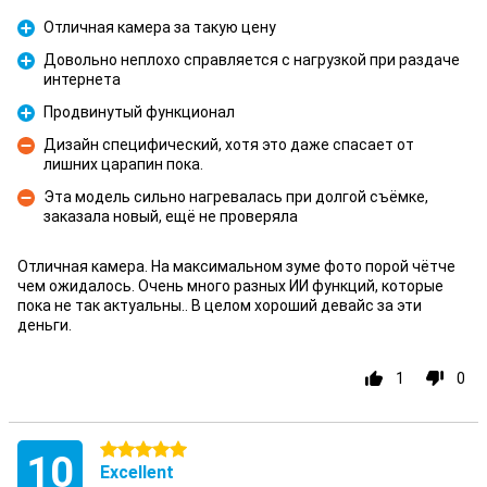
Отличная камера за такую цену
Pour
Довольно неплохо справляется с нагрузкой при раздаче
интернета
Pour
Продвинутый функционал
Pour
Дизайн специфический, хотя это даже спасает от
лишних царапин пока.
Contre
Эта модель сильно нагревалась при долгой съёмке,
заказала новый, ещё не проверяла
Contre
Отличная камера. На максимальном зуме фото порой чётче
чем ожидалось. Очень много разных ИИ функций, которые
пока не так актуальны.. В целом хороший девайс за эти
деньги.
1
0
5 étoiles
10
Excellent