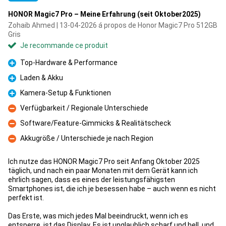
HONOR Magic7 Pro – Meine Erfahrung (seit Oktober2025)
Zohaib Ahmed | 13-04-2026 á propos de Honor Magic7 Pro 512GB
Gris
Je recommande ce produit
Top-Hardware & Performance
Pour
Laden & Akku
Pour
Kamera-Setup & Funktionen
Pour
Verfügbarkeit / Regionale Unterschiede
Contre
Software/Feature-Gimmicks & Realitätscheck
Contre
Akkugröße / Unterschiede je nach Region
Contre
Ich nutze das HONOR Magic7 Pro seit Anfang Oktober 2025
täglich, und nach ein paar Monaten mit dem Gerät kann ich
ehrlich sagen, dass es eines der leistungsfähigsten
Smartphones ist, die ich je besessen habe – auch wenn es nicht
perfekt ist.
Das Erste, was mich jedes Mal beeindruckt, wenn ich es
entsperre, ist das Display. Es ist unglaublich scharf und hell, und