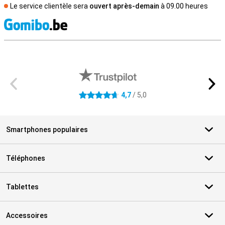
Le service clientèle sera
ouvert après-demain
à 09.00 heures
M
Avis externes des magasins
4,7
/ 5,0
4.7 étoiles
Smartphones populaires
Téléphones
Tablettes
Accessoires