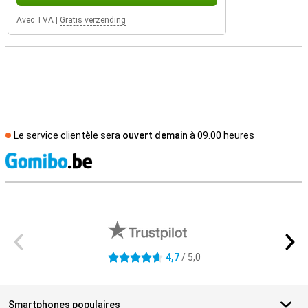
Avec TVA
|
Gratis verzending
Le service clientèle sera
ouvert demain
à 09.00 heures
M
Avis externes des magasins
4,7
/ 5,0
4.7 étoiles
Smartphones populaires