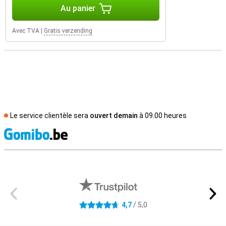
Au panier
Avec TVA
|
Gratis verzending
Le service clientèle sera
ouvert demain
à 09.00 heures
M
Avis externes des magasins
4,7
/ 5,0
4.7 étoiles