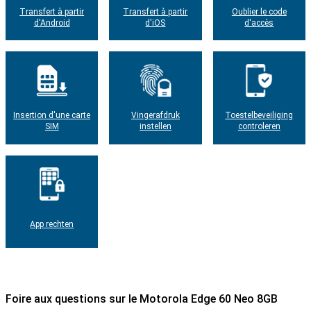
Transfert à partir
Transfert à partir
Oublier le code
d'Android
d'iOS
d'accès
Insertion d'une carte
Vingerafdruk
Toestelbeveiliging
SIM
instellen
controleren
App rechten
Foire aux questions sur le Motorola Edge 60 Neo 8GB