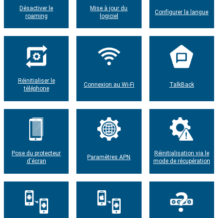
Désactiver le
Mise à jour du
Configurer la langue
roaming
logiciel
Réinitialiser le
Connexion au Wi-Fi
TalkBack
téléphone
Pose du protecteur
Réinitialisation via le
Paramètres APN
d'écran
mode de récupération