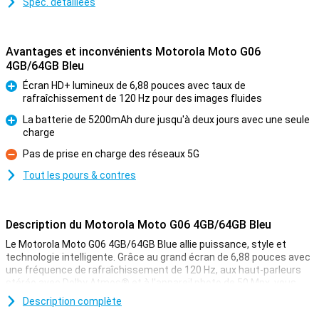
Spéc. détaillées
Avantages et inconvénients Motorola Moto G06
4GB/64GB Bleu
Écran HD+ lumineux de 6,88 pouces avec taux de
rafraîchissement de 120 Hz pour des images fluides
Pour
La batterie de 5200mAh dure jusqu'à deux jours avec une seule
charge
Pour
Pas de prise en charge des réseaux 5G
Contre
Tout les pours & contres
Description du Motorola Moto G06 4GB/64GB Bleu
Le Motorola Moto G06 4GB/64GB Blue allie puissance, style et
technologie intelligente. Grâce au grand écran de 6,88 pouces avec
une fréquence de rafraîchissement de 120 Hz, aux haut-parleurs
stéréo avec Dolby Atmos® et à l'appareil photo de 50 Mpx, vous
profiterez d'images et d'un son immersifs. Avec le processeur
Description complète
MediaTek Helio G81 économe en énergie, Android 15 et une batterie