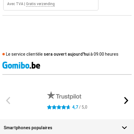
Avec TVA
|
Gratis verzending
Le service clientèle
sera ouvert aujourd'hui
à 09.00 heures
M
Avis externes des magasins
4,7
/ 5,0
4.7 étoiles
Smartphones populaires