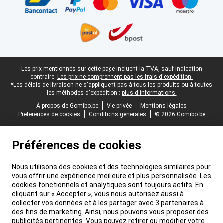
Pied-de-page légal
Les prix mentionnés sur cette page incluent la TVA, sauf indication
contraire.
Les prix ne comprennent pas les frais d'expédition.
*Les délais de livraison ne s'appliquent pas à tous les produits ou à toutes
les méthodes d'expédition :
plus d'informations.
À propos de Gomibo.be
Vie privée
Mentions légales
Préférences de cookies
Conditions générales
© 2026 Gomibo.be
Préférences de cookies
Nous utilisons des cookies et des technologies similaires pour
vous offrir une expérience meilleure et plus personnalisée. Les
cookies fonctionnels et analytiques sont toujours actifs. En
cliquant sur « Accepter », vous nous autorisez aussi à
collecter vos données et à les partager avec 3 partenaires à
des fins de marketing. Ainsi, nous pouvons vous proposer des
publicités pertinentes. Vous pouvez retirer ou modifier votre