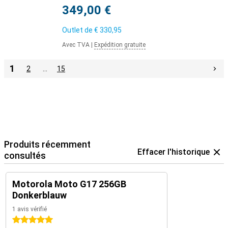
349,00 €
Outlet de
€ 330,95
Avec TVA
|
Expédition gratuite
1
2
…
15
Produits récemment
Effacer l'historique
consultés
Motorola Moto G17 256GB
Donkerblauw
1 avis vérifié
5 étoiles