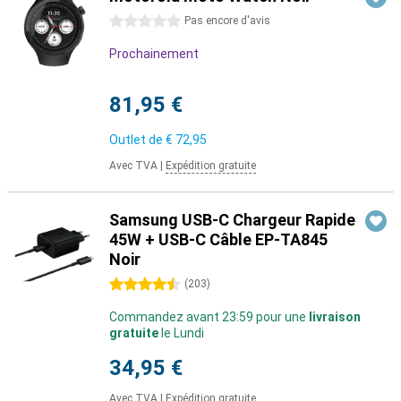
0 étoiles
Pas encore d'avis
Prochainement
81,95 €
Outlet de
€ 72,95
Avec TVA
|
Expédition gratuite
Samsung USB-C Chargeur Rapide
45W + USB-C Câble EP-TA845
Noir
4.5 étoiles
(
203
)
Commandez avant 23:59 pour une
livraison
gratuite
le Lundi
34,95 €
Avec TVA
|
Expédition gratuite