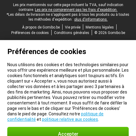
Pied-de-page légal
Les prix mentionnés sur cette page incluent la TVA, sauf indication
contraire.
Les prix ne comprennent pas les frais d'expédition.
*Les délais de livraison ne s'appliquent pas à tous les produits ou à toutes
les méthodes d'expédition :
plus d'informations.
À propos de Gomibo.be
Vie privée
Mentions légales
Préférences de cookies
Conditions générales
© 2026 Gomibo.be
Préférences de cookies
Nous utilisons des cookies et des technologies similaires pour
vous offrir une expérience meilleure et plus personnalisée. Les
cookies fonctionnels et analytiques sont toujours actifs. En
cliquant sur « Accepter », vous nous autorisez aussi à
collecter vos données et à les partager avec 3 partenaires à
des fins de marketing. Ainsi, nous pouvons vous proposer des
publicités pertinentes. Vous pouvez retirer ou modifier votre
consentement à tout moment. Il vous suffit de faire défiler la
page vers le bas et de cliquer sur ‘Préférences de cookies’
dans le pied de page. Consultez notre
politique de
confidentialité
et
politique relative aux cookies
.
Accepter