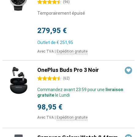
4.5 étoiles
(
96
)
Temporairement épuisé
279,95 €
Outlet de
€ 251,95
Avec TVA
|
Expédition gratuite
OnePlus Buds Pro 3 Noir
4.5 étoiles
(
62
)
Commandez avant 23:59 pour une
livraison
gratuite
le Lundi
98,95 €
Avec TVA
|
Expédition gratuite