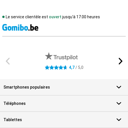
Le service clientèle est
ouvert
jusqu'à 17.00 heures
M
Avis externes des magasins
4,7
/ 5,0
4.7 étoiles
Smartphones populaires
Téléphones
Tablettes