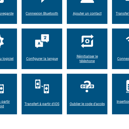
auvegarde
Connexion Bluetooth
Ajouter un contact
Transfer
Réinitialiser le
u logiciel
Configurer la langue
Connexi
téléphone
 partir
Insertio
Transfert à partir d'iOS
Oublier le code d'accès
oid