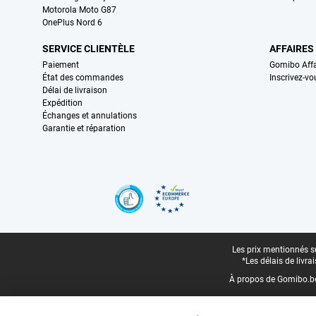
Motorola Moto G87
OnePlus Nord 6
SERVICE CLIENTÈLE
AFFAIRES
Paiement
Gomibo Affa
État des commandes
Inscrivez-vo
Délai de livraison
Expédition
Échanges et annulations
Garantie et réparation
Certificats, methodes de paiement, partenaires de services de livraiso
Pied-de-page légal
Les prix mentionnés su
*Les délais de livr
À propos de Gomibo.b