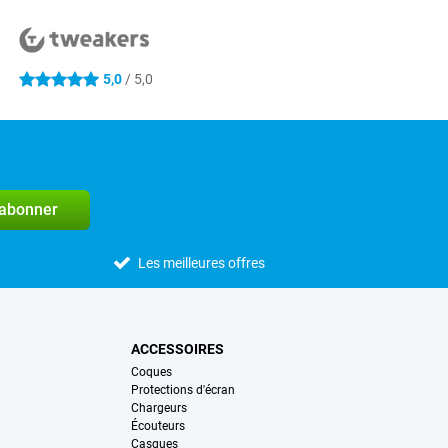
5,0
/ 5,0
5 étoiles
'abonner
Les meilleures offres
ACCESSOIRES
Coques
Protections d'écran
Chargeurs
Écouteurs
Casques