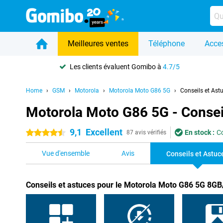
Meilleures ventes
Téléphone
Acce
Les clients évaluent Gomibo à
4.7/5
Home
GSM
Motorola
Motorola Moto G86 5G
Conseils et Ast
Motorola Moto G86 5G - Consei
9,1
Excellent
En stock :
C
4.5 étoiles
87 avis vérifiés
Vue d'ensemble
Avis
Conseils et Astuc
Conseils et astuces pour le Motorola Moto G86 5G 8G