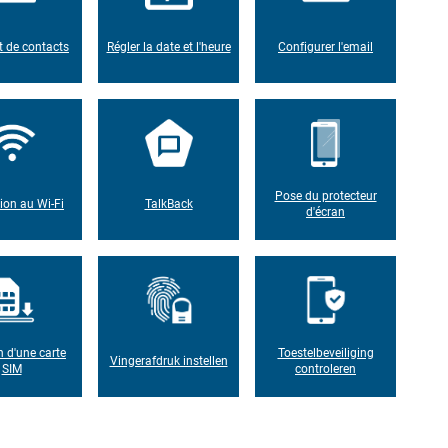
t de contacts
Régler la date et l'heure
Configurer l'email
Pose du protecteur
on au Wi-Fi
TalkBack
d'écran
n d'une carte
Toestelbeveiliging
Vingerafdruk instellen
SIM
controleren