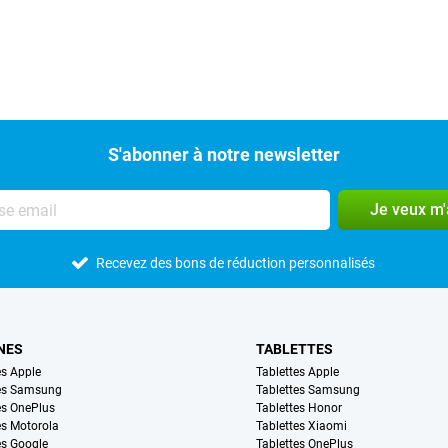
S'abonner à notre newsletter
Je veux m
Recevez des bons de réduction personnalisés
NES
TABLETTES
s Apple
Tablettes Apple
es Samsung
Tablettes Samsung
s OnePlus
Tablettes Honor
s Motorola
Tablettes Xiaomi
s Google
Tablettes OnePlus