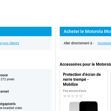
Acheter le Motorola Mot
e nos clients
Aller directement à :
Accessoi
Accessoires pour le Motoro
Protection d'écran de
pouce
verre trempé -
272 pixels
Mobilize
Pas encore d'avis
ternet
0 étoiles
égapixels
e kwaliteit vidéo