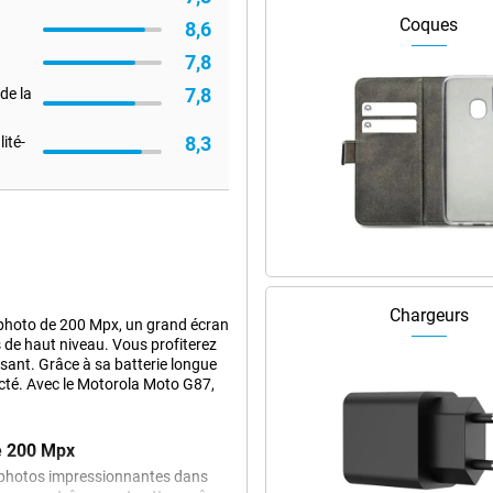
Coques
8,6
7,8
7,8
de la
8,3
ité-
Chargeurs
 photo de 200 Mpx, un grand écran
de haut niveau. Vous profiterez
ssant. Grâce à sa batterie longue
ecté. Avec le Motorola Moto G87,
de 200 Mpx
 photos impressionnantes dans