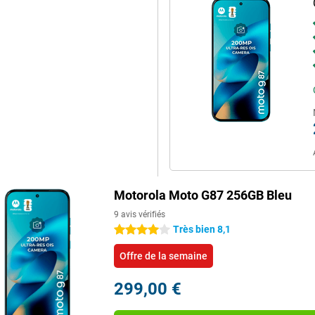
essionnant grâce aux haut-
 et regarderez des films avec un
aires pratiques telles que la
technologie NFC permet le
des fonctions intelligentes
e votre Motorola Moto G87 !
Motorola Moto G87 256GB Bleu
9 avis vérifiés
Très bien 8,1
4 étoiles
Offre de la semaine
299,00 €