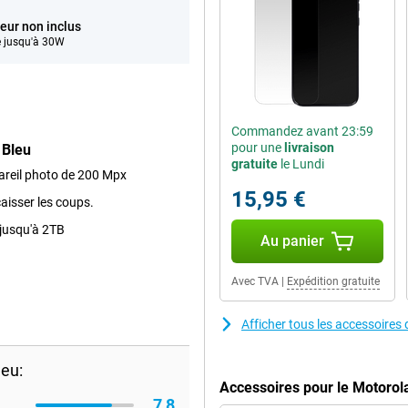
eur non inclus
 jusqu'à 30W
Commandez avant 23:59
pour une
livraison
 Bleu
gratuite
le Lundi
pareil photo de 200 Mpx
15,95 €
aisser les coups.
jusqu'à 2TB
Au panier
Avec TVA
|
Expédition gratuite
Afficher tous les accessoire
eu:
Accessoires pour le Motoro
7,8