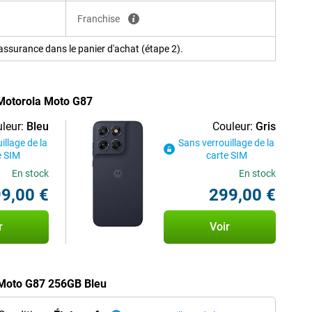
Franchise
ssurance dans le panier d'achat (étape 2).
 Motorola Moto G87
leur:
Bleu
Couleur:
Gris
illage de la
Sans verrouillage de la
e SIM
carte SIM
En stock
En stock
9,00 €
299,00 €
r
Voir
 Moto G87 256GB Bleu