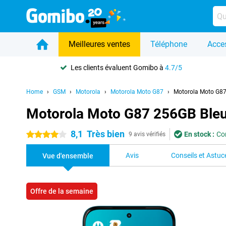
Meilleures ventes
Téléphone
Acce
Les clients évaluent Gomibo à
4.7/5
Home
GSM
Motorola
Motorola Moto G87
Motorola Moto G87
Motorola Moto G87 256GB Ble
8,1
Très bien
En stock :
Co
4 étoiles
9 avis vérifiés
Avis
Conseils et Astuc
Vue d'ensemble
Offre de la semaine