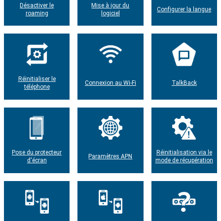
Désactiver le
Mise à jour du
Configurer la langue
roaming
logiciel
Réinitialiser le
Connexion au Wi-Fi
TalkBack
téléphone
Pose du protecteur
Réinitialisation via le
Paramètres APN
d'écran
mode de récupération