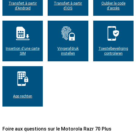
Transfert à partir
Transfert à partir
Oublier le code
d'Android
d'iOS
d'accès
Insertion d'une carte
Vingerafdruk
Toestelbeveiliging
SIM
instellen
controleren
App rechten
Foire aux questions sur le Motorola Razr 70 Plus