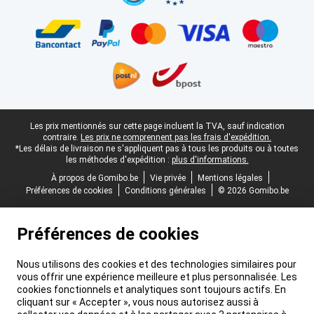
Pied-de-page légal
Les prix mentionnés sur cette page incluent la TVA, sauf indication
contraire.
Les prix ne comprennent pas les frais d'expédition.
*Les délais de livraison ne s'appliquent pas à tous les produits ou à toutes
les méthodes d'expédition :
plus d'informations.
À propos de Gomibo.be
Vie privée
Mentions légales
Préférences de cookies
Conditions générales
© 2026 Gomibo.be
Préférences de cookies
Nous utilisons des cookies et des technologies similaires pour
vous offrir une expérience meilleure et plus personnalisée. Les
cookies fonctionnels et analytiques sont toujours actifs. En
cliquant sur « Accepter », vous nous autorisez aussi à