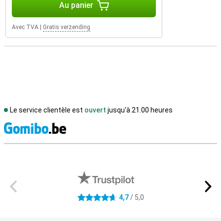
Au panier
Avec TVA
|
Gratis verzending
Le service clientèle est
ouvert
jusqu'à 21.00 heures
M
Avis externes des magasins
4,7
/ 5,0
4.7 étoiles