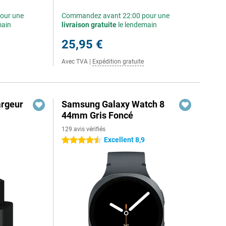
our une
Commandez avant 22:00 pour une
main
livraison gratuite
le lendemain
25,95 €
Avec TVA
|
Expédition gratuite
rgeur
Samsung Galaxy Watch 8
44mm Gris Foncé
129 avis vérifiés
Excellent 8,9
4.5 étoiles