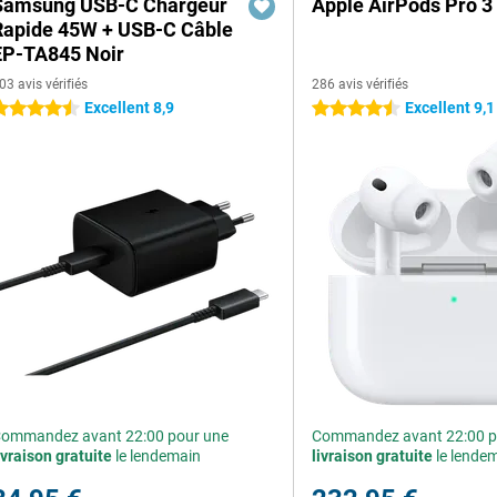
Samsung USB-C Chargeur
Apple AirPods Pro 3
Rapide 45W + USB-C Câble
EP-TA845 Noir
03 avis vérifiés
286 avis vérifiés
Excellent 8,9
Excellent 9,1
.5 étoiles
4.5 étoiles
ommandez avant 22:00 pour une
Commandez avant 22:00 p
ivraison gratuite
le lendemain
livraison gratuite
le lende