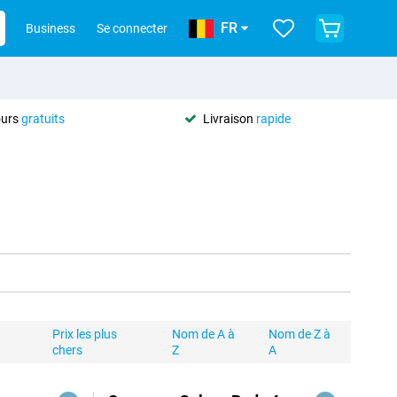
FR
Business
Se connecter
ours
gratuits
Livraison
rapide
Prix les plus
Nom de A à
Nom de Z à
chers
Z
A