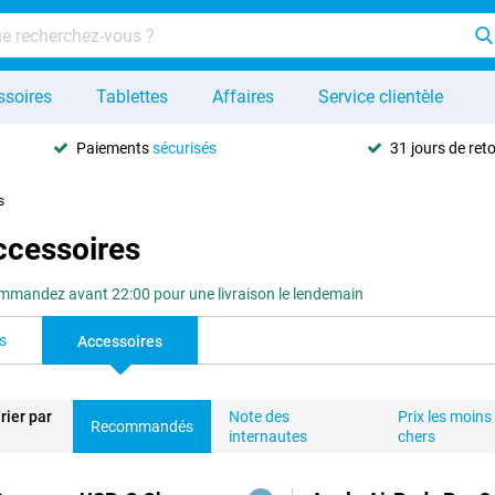
ssoires
Tablettes
Affaires
Service clientèle
Paiements
sécurisés
31 jours de ret
s
ccessoires
mandez avant 22:00 pour une livraison le lendemain
s
Accessoires
rier par
Note des
Prix les moins
Recommandés
internautes
chers
duits