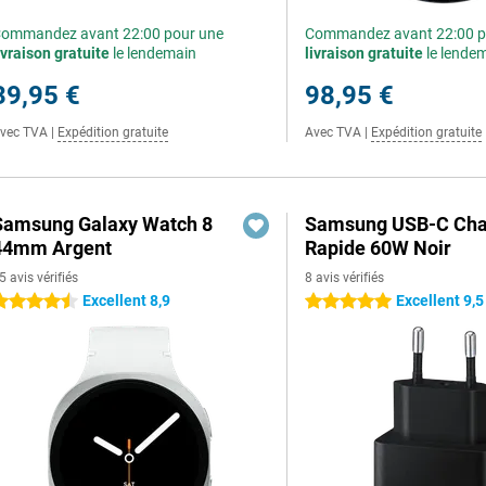
ommandez avant 22:00 pour une
Commandez avant 22:00 p
ivraison gratuite
le lendemain
livraison gratuite
le lende
39,95 €
98,95 €
vec TVA
|
Expédition gratuite
Avec TVA
|
Expédition gratuite
Samsung Galaxy Watch 8
Samsung USB-C Cha
44mm Argent
Rapide 60W Noir
5 avis vérifiés
8 avis vérifiés
Excellent 8,9
Excellent 9,5
.5 étoiles
5 étoiles