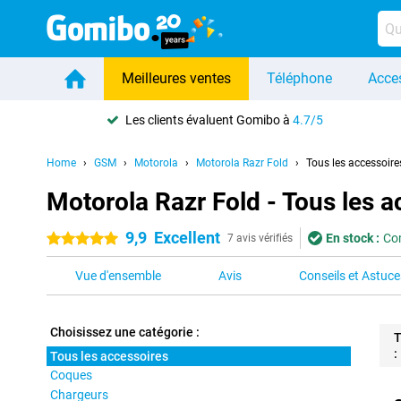
Meilleures ventes
Téléphone
Acce
Les clients évaluent Gomibo à
4.7/5
Home
GSM
Motorola
Motorola Razr Fold
Tous les accessoire
Motorola Razr Fold - Tous les a
9,9
Excellent
En stock :
Com
5 étoiles
7 avis vérifiés
Vue d'ensemble
Avis
Conseils et Astuce
Choisissez une catégorie :
T
:
Tous les accessoires
Coques
Pro
Chargeurs