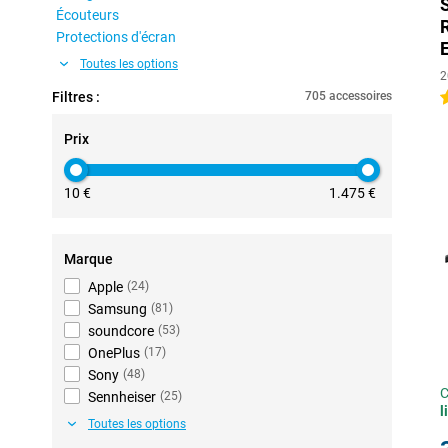
Écouteurs
Protections d'écran
Toutes les options
2
Filtres :
705 accessoires
4
Prix
10 €
1.475 €
Marque
Apple
(
24
)
Samsung
(
81
)
soundcore
(
53
)
OnePlus
(
17
)
Sony
(
48
)
C
Sennheiser
(
25
)
l
Toutes les options