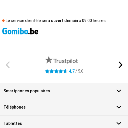
Le service clientèle sera
ouvert demain
à 09.00 heures
M
Avis externes des magasins
4,7
/ 5,0
4.7 étoiles
Smartphones populaires
Téléphones
Tablettes