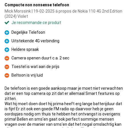
Compacte non nonsense telefoon
Mick Morssink | 19-02-2025 á propos de Nokia 110 4G 2nd Edition
(2024) Violet
Je recommande ce produit
Degelijke Telefoon
Pour
Uitstekende 4G verbinding
Pour
Heldere spraak
Pour
Camera openen duurt c.a. 2 sec
Contre
Toestel is wat aan de prijs
Contre
Beltoon is vrij luid
Contre
De telefoon is een goede aankoop maar je moet niet verwachten
dat er een top camera op zit dat er allemaal Smart features op
zitten.
Wat hij moet doen doet hij prima heeft erg lange batterijduur dat
is fijn! Er zit ook een goede FM radio op daarvoor heb je geen
oordopjes nodig om thuis te hebben het ontvangst is overigens
prima! Bellen en sms'en gaat ook perfect sommige mensen
vragen over de manier van sms'en dat het nogal omslachtig kan