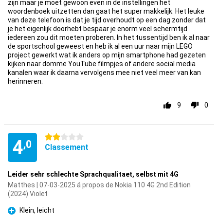
zijn maar je moet gewoon even in de instellingen het
woordenboek uitzetten dan gaat het super makkelijk. Het leuke
van deze telefoon is dat je tijd overhoudt op een dag zonder dat
je het eigenlijk doorhebt bespaar je enorm veel schermtijd
iedereen zou dit moeten proberen. In het tussentijd ben ik al naar
de sportschool geweest en heb ik al een uur naar mijn LEGO
project gewerkt wat ik anders op mijn smartphone had gezeten
kijken naar domme YouTube filmpjes of andere social media
kanalen waar ik daarna vervolgens mee niet veel meer van kan
herinneren.
9
0
2 étoiles
4
,0
Classement
Leider sehr schlechte Sprachqualitaet, selbst mit 4G
Matthes | 07-03-2025 á propos de Nokia 110 4G 2nd Edition
(2024) Violet
Klein, leicht
Pour