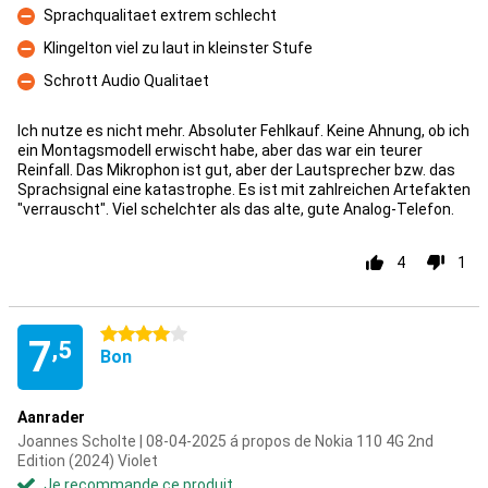
Sprachqualitaet extrem schlecht
Contre
Klingelton viel zu laut in kleinster Stufe
Contre
Schrott Audio Qualitaet
Contre
Ich nutze es nicht mehr. Absoluter Fehlkauf. Keine Ahnung, ob ich
ein Montagsmodell erwischt habe, aber das war ein teurer
Reinfall. Das Mikrophon ist gut, aber der Lautsprecher bzw. das
Sprachsignal eine katastrophe. Es ist mit zahlreichen Artefakten
"verrauscht". Viel schelchter als das alte, gute Analog-Telefon.
4
1
4 étoiles
7
,5
Bon
Aanrader
Joannes Scholte | 08-04-2025 á propos de Nokia 110 4G 2nd
Edition (2024) Violet
Je recommande ce produit