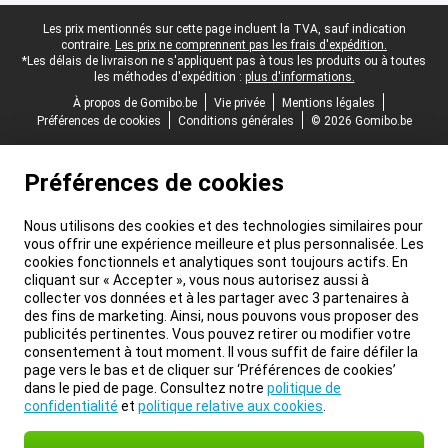
Pied-de-page légal
Les prix mentionnés sur cette page incluent la TVA, sauf indication
contraire.
Les prix ne comprennent pas les frais d'expédition.
*Les délais de livraison ne s'appliquent pas à tous les produits ou à toutes
les méthodes d'expédition :
plus d'informations.
À propos de Gomibo.be
Vie privée
Mentions légales
Préférences de cookies
Conditions générales
© 2026 Gomibo.be
Préférences de cookies
Nous utilisons des cookies et des technologies similaires pour
vous offrir une expérience meilleure et plus personnalisée. Les
cookies fonctionnels et analytiques sont toujours actifs. En
cliquant sur « Accepter », vous nous autorisez aussi à
collecter vos données et à les partager avec 3 partenaires à
des fins de marketing. Ainsi, nous pouvons vous proposer des
publicités pertinentes. Vous pouvez retirer ou modifier votre
consentement à tout moment. Il vous suffit de faire défiler la
page vers le bas et de cliquer sur ‘Préférences de cookies’
dans le pied de page. Consultez notre
politique de
confidentialité
et
politique relative aux cookies
.