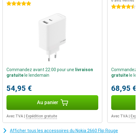
6 avis vérifiés
problème. Il vous permet également de télécharger un nombre
5 étoiles
4.5 étoiles
limité d'applications à partir du KaiStore.
Commandez avant 22:00 pour une
livraison
Commandez a
gratuite
le lendemain
gratuite
le l
54,95 €
68,95 €
Au panier
Avec TVA
|
Expédition gratuite
Avec TVA
|
Expé
Afficher tous les accessoires du Nokia 2660 Flip Rouge