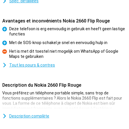
Spéc. détaillées
Avantages et inconvénients Nokia 2660 Flip Rouge
Deze telefoon is erg eenvoudig in gebruik en heeft geen lastige
functies
Pour
Met de SOS-knop schakel je snel en eenvoudig hulp in
Pour
Het is met dit toestel niet mogelijk om WhatsApp of Google
Maps te gebruiken
Contre
Tout les pours & contres
Description du Nokia 2660 Flip Rouge
Vous préférez un téléphone portable simple, sans trop de
fonctions supplémentaires ? Alors le Nokia 2660 Flip est fait pour
vous. La forme de ce téléphone à clapet de Nokia est bien sûr
immédiatement frappante, avec un petit écran à l'extérieur.
Lorsque vous l'ouvrez, un second écran de 2,8 pouces apparaît. Les
Description complète
grandes touches physiques de l'appareil facilitent la navigation
dans les menus.