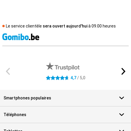
Le service clientèle
sera ouvert aujourd'hui
à 09.00 heures
M
Avis externes des magasins
4,7
/ 5,0
4.7 étoiles
Smartphones populaires
Téléphones