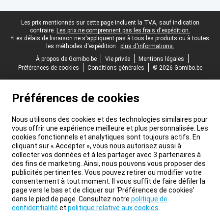
Pied-de-page légal
Les prix mentionnés sur cette page incluent la TVA, sauf indication
contraire.
Les prix ne comprennent pas les frais d'expédition.
*Les délais de livraison ne s'appliquent pas à tous les produits ou à toutes
les méthodes d'expédition :
plus d'informations.
À propos de Gomibo.be
Vie privée
Mentions légales
Préférences de cookies
Conditions générales
© 2026 Gomibo.be
Préférences de cookies
Nous utilisons des cookies et des technologies similaires pour
vous offrir une expérience meilleure et plus personnalisée. Les
cookies fonctionnels et analytiques sont toujours actifs. En
cliquant sur « Accepter », vous nous autorisez aussi à
collecter vos données et à les partager avec 3 partenaires à
des fins de marketing. Ainsi, nous pouvons vous proposer des
publicités pertinentes. Vous pouvez retirer ou modifier votre
consentement à tout moment. Il vous suffit de faire défiler la
page vers le bas et de cliquer sur ‘Préférences de cookies’
dans le pied de page. Consultez notre
politique de
confidentialité
et
politique relative aux cookies
.