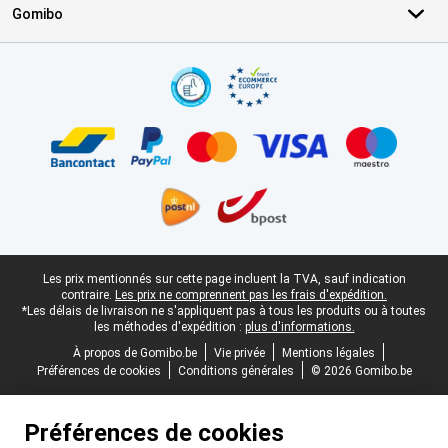
Gomibo
Certificats, methodes de paiement, partenaires de services de livr
Pied-de-page légal
Les prix mentionnés sur cette page incluent la TVA, sauf indication
contraire.
Les prix ne comprennent pas les frais d'expédition.
*Les délais de livraison ne s'appliquent pas à tous les produits ou à toutes
les méthodes d'expédition :
plus d'informations.
À propos de Gomibo.be
Vie privée
Mentions légales
Préférences de cookies
Conditions générales
© 2026 Gomibo.be
Préférences de cookies