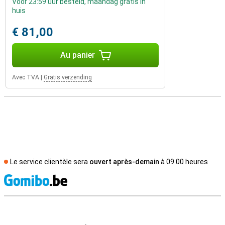
Voor 23:59 uur besteld, maandag gratis in
huis
€ 81,00
Au panier
Avec TVA
|
Gratis verzending
Le service clientèle sera
ouvert après-demain
à 09.00 heures
M
Avis externes des magasins