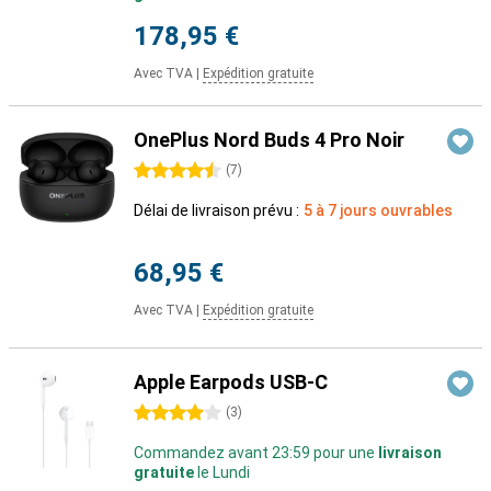
178,95 €
Avec TVA
|
Expédition gratuite
OnePlus Nord Buds 4 Pro Noir
4.5 étoiles
(
7
)
Délai de livraison prévu :
5 à 7 jours ouvrables
68,95 €
Avec TVA
|
Expédition gratuite
Apple Earpods USB-C
4 étoiles
(
3
)
Commandez avant 23:59 pour une
livraison
gratuite
le Lundi