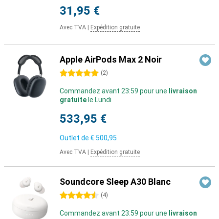
31,95 €
Avec TVA
|
Expédition gratuite
Apple AirPods Max 2 Noir
5 étoiles
(
2
)
Commandez avant 23:59 pour une
livraison
gratuite
le Lundi
533,95 €
Outlet de
€ 500,95
Avec TVA
|
Expédition gratuite
Soundcore Sleep A30 Blanc
4.5 étoiles
(
4
)
Commandez avant 23:59 pour une
livraison