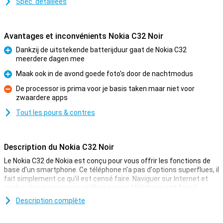
Spéc. détaillées
Avantages et inconvénients Nokia C32 Noir
Dankzij de uitstekende batterijduur gaat de Nokia C32
meerdere dagen mee
Pour
Maak ook in de avond goede foto's door de nachtmodus
Pour
De processor is prima voor je basis taken maar niet voor
zwaardere apps
Contre
Tout les pours & contres
Description du Nokia C32 Noir
Le Nokia C32 de Nokia est conçu pour vous offrir les fonctions de
base d'un smartphone. Ce téléphone n'a pas d'options superflues, il
fait simplement ce qu'il est censé faire. Naviguer sur Internet et
sur les réseaux sociaux, voilà ce que ce téléphone sait faire !
Le téléphone dispose d'une mémoire de travail de 4 Go et d'une
Description complète
capacité de stockage de 64 Go. L'écran est de bonne taille avec une
diagonale de 6,5 pouces et une résolution de 1600x720. Dans