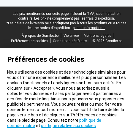
Pied-de-page légal
Les prix mentionnés sur cette page incluent la TVA, sauf indication
contraire.
Les prix ne comprennent pas les frais d'expédition.
*Les délais de livraison ne s'appliquent pas à tous les produits ou à toutes
les méthodes d'expédition :
plus d'informations.
À propos de Gomibo.be
Vie privée
Mentions légales
Préférences de cookies
Conditions générales
© 2026 Gomibo.be
Préférences de cookies
Nous utilisons des cookies et des technologies similaires pour
vous offrir une expérience meilleure et plus personnalisée. Les
cookies fonctionnels et analytiques sont toujours actifs. En
cliquant sur « Accepter », vous nous autorisez aussi à
collecter vos données et à les partager avec 3 partenaires à
des fins de marketing. Ainsi, nous pouvons vous proposer des
publicités pertinentes. Vous pouvez retirer ou modifier votre
consentement à tout moment. Il vous suffit de faire défiler la
page vers le bas et de cliquer sur ‘Préférences de cookies’
dans le pied de page. Consultez notre
politique de
confidentialité
et
politique relative aux cookies
.