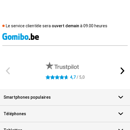
Le service clientèle sera
ouvert demain
à 09.00 heures
M
Avis externes des magasins
4,7
/ 5,0
4.7 étoiles
Smartphones populaires
Téléphones