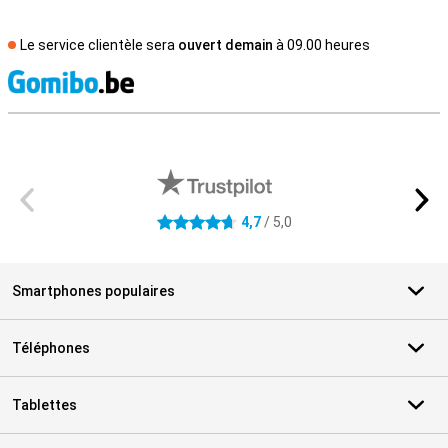
Le service clientèle sera
ouvert demain
à 09.00 heures
M
Avis externes des magasins
4,7
/ 5,0
4.7 étoiles
Smartphones populaires
Téléphones
Tablettes