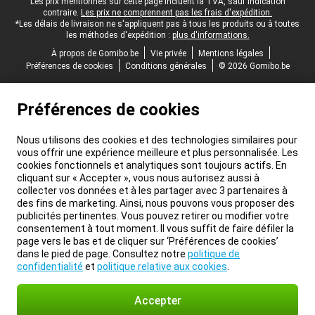
Pied-de-page légal
Les prix mentionnés sur cette page incluent la TVA, sauf indication
contraire.
Les prix ne comprennent pas les frais d'expédition.
*Les délais de livraison ne s'appliquent pas à tous les produits ou à toutes
les méthodes d'expédition :
plus d'informations.
À propos de Gomibo.be
Vie privée
Mentions légales
Préférences de cookies
Conditions générales
© 2026 Gomibo.be
Préférences de cookies
Nous utilisons des cookies et des technologies similaires pour
vous offrir une expérience meilleure et plus personnalisée. Les
cookies fonctionnels et analytiques sont toujours actifs. En
cliquant sur « Accepter », vous nous autorisez aussi à
collecter vos données et à les partager avec 3 partenaires à
des fins de marketing. Ainsi, nous pouvons vous proposer des
publicités pertinentes. Vous pouvez retirer ou modifier votre
consentement à tout moment. Il vous suffit de faire défiler la
page vers le bas et de cliquer sur ‘Préférences de cookies’
dans le pied de page. Consultez notre
politique de
confidentialité
et
politique relative aux cookies
.
Accepter