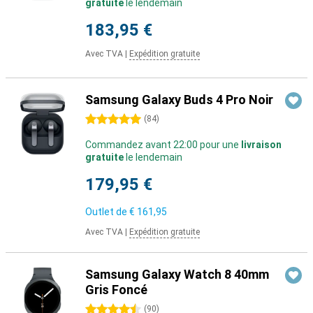
gratuite
le lendemain
183,95 €
Avec TVA
|
Expédition gratuite
Samsung Galaxy Buds 4 Pro Noir
5 étoiles
(
84
)
Commandez avant 22:00 pour une
livraison
gratuite
le lendemain
179,95 €
Outlet de
€ 161,95
Avec TVA
|
Expédition gratuite
Samsung Galaxy Watch 8 40mm
Gris Foncé
4.5 étoiles
(
90
)