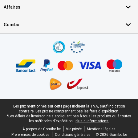
Affaires
Gomibo
Certificats, methodes de paiement, partenaires de services de livr
Pied-de-page légal
Les prix mentionnés sur cette page incluent la TVA, sauf indication
contraire.
Les prix ne comprennent pas les frais d'expédition.
*Les délais de livraison ne s'appliquent pas à tous les produits ou à toutes
les méthodes d'expédition :
plus d'informations.
À propos de Gomibo.be
Vie privée
Mentions légales
Préférences de cookies
Conditions générales
© 2026 Gomibo.be