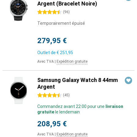
Argent (Bracelet Noire)
4.5 étoiles
(
96
)
Temporairement épuisé
279,95 €
Outlet de
€ 251,95
Avec TVA
|
Expédition gratuite
Samsung Galaxy Watch 8 44mm
Argent
4.5 étoiles
(
45
)
Commandez avant 22:00 pour une
livraison
gratuite
le lendemain
208,95 €
Avec TVA
|
Expédition gratuite