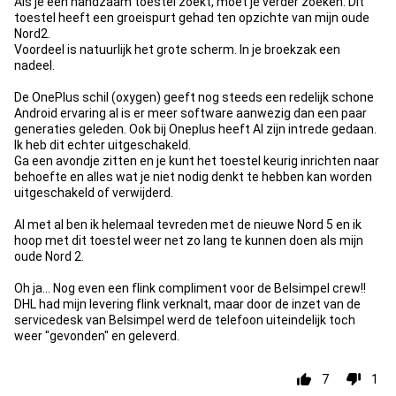
Als je een handzaam toestel zoekt, moet je verder zoeken. Dit
toestel heeft een groeispurt gehad ten opzichte van mijn oude
Nord2.
Voordeel is natuurlijk het grote scherm. In je broekzak een
nadeel.
De OnePlus schil (oxygen) geeft nog steeds een redelijk schone
Android ervaring al is er meer software aanwezig dan een paar
generaties geleden. Ook bij Oneplus heeft AI zijn intrede gedaan.
Ik heb dit echter uitgeschakeld.
Ga een avondje zitten en je kunt het toestel keurig inrichten naar
behoefte en alles wat je niet nodig denkt te hebben kan worden
uitgeschakeld of verwijderd.
Al met al ben ik helemaal tevreden met de nieuwe Nord 5 en ik
hoop met dit toestel weer net zo lang te kunnen doen als mijn
oude Nord 2.
Oh ja... Nog even een flink compliment voor de Belsimpel crew!!
DHL had mijn levering flink verknalt, maar door de inzet van de
servicedesk van Belsimpel werd de telefoon uiteindelijk toch
weer "gevonden" en geleverd.
7
1