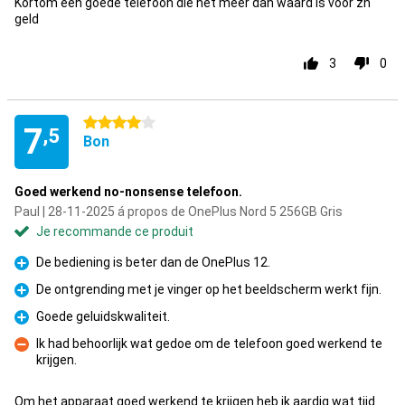
Kortom een goede telefoon die het meer dan waard is voor zn
geld
3
0
4 étoiles
7
,5
Bon
Goed werkend no-nonsense telefoon.
Paul | 28-11-2025 á propos de OnePlus Nord 5 256GB Gris
Je recommande ce produit
De bediening is beter dan de OnePlus 12.
Pour
De ontgrending met je vinger op het beeldscherm werkt fijn.
Pour
Goede geluidskwaliteit.
Pour
Ik had behoorlijk wat gedoe om de telefoon goed werkend te
krijgen.
Contre
Om het apparaat goed werkend te krijgen heb ik aardig wat tijd