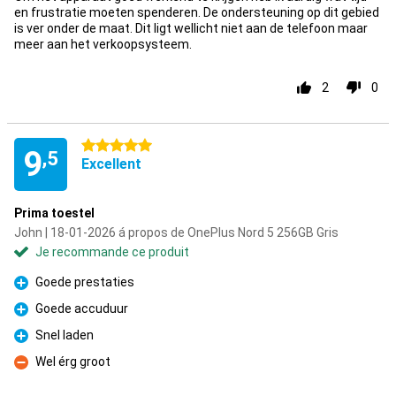
en frustratie moeten spenderen. De ondersteuning op dit gebied
is ver onder de maat. Dit ligt wellicht niet aan de telefoon maar
meer aan het verkoopsysteem.
2
0
5 étoiles
9
,5
Excellent
Prima toestel
John | 18-01-2026 á propos de OnePlus Nord 5 256GB Gris
Je recommande ce produit
Goede prestaties
Pour
Goede accuduur
Pour
Snel laden
Pour
Wel érg groot
Contre