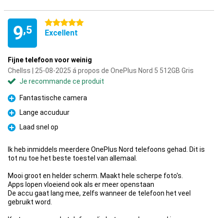
5 étoiles
9
,5
Excellent
Fijne telefoon voor weinig
Chellss | 25-08-2025 á propos de OnePlus Nord 5 512GB Gris
Je recommande ce produit
Fantastische camera
Pour
Lange accuduur
Pour
Laad snel op
Pour
Ik heb inmiddels meerdere OnePlus Nord telefoons gehad. Dit is
tot nu toe het beste toestel van allemaal.
Mooi groot en helder scherm. Maakt hele scherpe foto's.
Apps lopen vloeiend ook als er meer openstaan
De accu gaat lang mee, zelfs wanneer de telefoon het veel
gebruikt word.