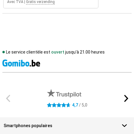
Avec TVA
|
Gratis verzending
Le service clientèle est
ouvert
jusqu'à 21.00 heures
M
Avis externes des magasins
4,7
/ 5,0
4.7 étoiles
Smartphones populaires