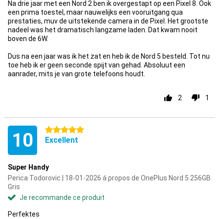
Na drie jaar met een Nord 2 ben ik overgestapt op een Pixel 8. Ook
een prima toestel, maar nauwelijks een vooruitgang qua
prestaties, muv de uitstekende camera in de Pixel. Het grootste
nadeel was het dramatisch langzame laden. Dat kwam nooit
boven de 6W.
Dus na een jaar was ik het zat en heb ik de Nord 5 besteld. Tot nu
toe heb ik er geen seconde spijt van gehad. Absoluut een
aanrader, mits je van grote telefoons houdt.
2
1
5 étoiles
10
Excellent
Super Handy
Perica Todorovic | 18-01-2026 á propos de OnePlus Nord 5 256GB
Gris
Je recommande ce produit
Perfektes