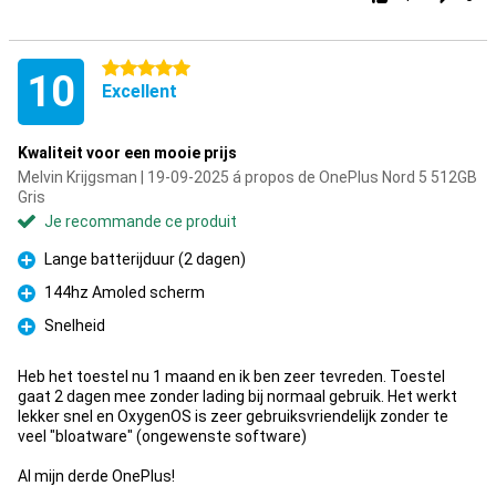
5 étoiles
10
Excellent
Kwaliteit voor een mooie prijs
Melvin Krijgsman | 19-09-2025 á propos de OnePlus Nord 5 512GB
Gris
Je recommande ce produit
Lange batterijduur (2 dagen)
Pour
144hz Amoled scherm
Pour
Snelheid
Pour
Heb het toestel nu 1 maand en ik ben zeer tevreden. Toestel
gaat 2 dagen mee zonder lading bij normaal gebruik. Het werkt
lekker snel en OxygenOS is zeer gebruiksvriendelijk zonder te
veel "bloatware" (ongewenste software)
Al mijn derde OnePlus!