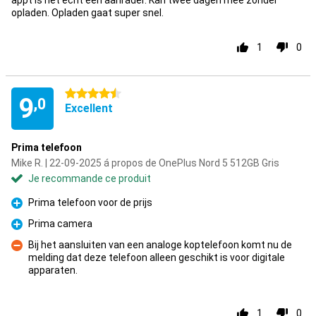
appt is het echt een aanrader. Kan twee dagen mee zonder
opladen. Opladen gaat super snel.
1
0
4.5 étoiles
9
,0
Excellent
Prima telefoon
Mike R. | 22-09-2025 á propos de OnePlus Nord 5 512GB Gris
Je recommande ce produit
Prima telefoon voor de prijs
Pour
Prima camera
Pour
Bij het aansluiten van een analoge koptelefoon komt nu de
melding dat deze telefoon alleen geschikt is voor digitale
Contre
apparaten.
1
0