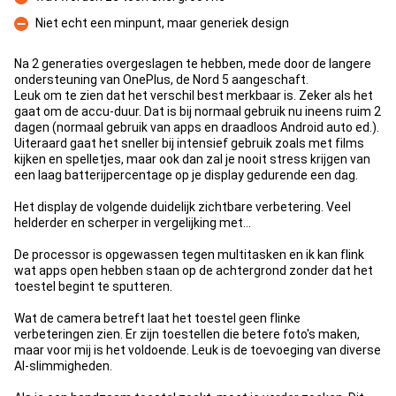
Contre
Niet echt een minpunt, maar generiek design
Contre
Na 2 generaties overgeslagen te hebben, mede door de langere
ondersteuning van OnePlus, de Nord 5 aangeschaft.
Leuk om te zien dat het verschil best merkbaar is. Zeker als het
gaat om de accu-duur. Dat is bij normaal gebruik nu ineens ruim 2
dagen (normaal gebruik van apps en draadloos Android auto ed.).
Uiteraard gaat het sneller bij intensief gebruik zoals met films
kijken en spelletjes, maar ook dan zal je nooit stress krijgen van
een laag batterijpercentage op je display gedurende een dag.
Het display de volgende duidelijk zichtbare verbetering. Veel
helderder en scherper in vergelijking met...
De processor is opgewassen tegen multitasken en ik kan flink
wat apps open hebben staan op de achtergrond zonder dat het
toestel begint te sputteren.
Wat de camera betreft laat het toestel geen flinke
verbeteringen zien. Er zijn toestellen die betere foto's maken,
maar voor mij is het voldoende. Leuk is de toevoeging van diverse
AI-slimmigheden.