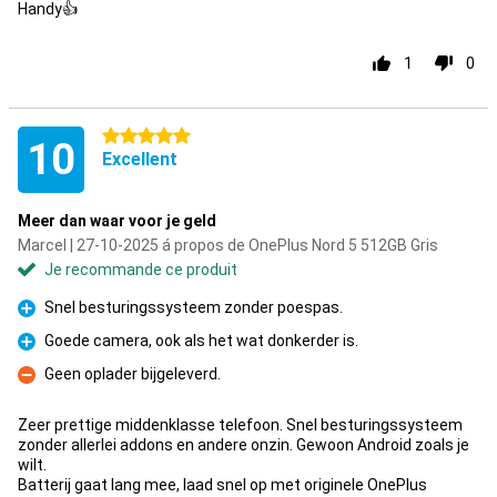
Handy👍
1
0
5 étoiles
10
Excellent
Meer dan waar voor je geld
Marcel | 27-10-2025 á propos de OnePlus Nord 5 512GB Gris
Je recommande ce produit
Snel besturingssysteem zonder poespas.
Pour
Goede camera, ook als het wat donkerder is.
Pour
Geen oplader bijgeleverd.
Contre
Zeer prettige middenklasse telefoon. Snel besturingssysteem
zonder allerlei addons en andere onzin. Gewoon Android zoals je
wilt.
Batterij gaat lang mee, laad snel op met originele OnePlus