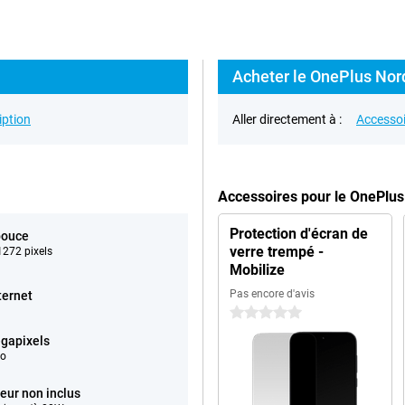
Acheter le OnePlus Nord
iption
Aller directement à :
Accessoi
Accessoires pour le OnePlu
Protection d'écran de
pouce
verre trempé -
272 pixels
Mobilize
Pas encore d'avis
ternet
0 étoiles
gapixels
éo
eur non inclus