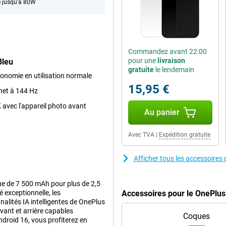
 jusqu'à 80W
Commandez avant 22:00
pour une
livraison
Bleu
gratuite
le lendemain
tonomie en utilisation normale
15,95 €
-net à 144 Hz
 avec l'appareil photo avant
Au panier
Avec TVA
|
Expédition gratuite
Afficher tous les accessoire
ue de 7 500 mAh pour plus de 2,5
 exceptionnelle, les
Accessoires pour le OnePlu
lités IA intelligentes de OnePlus
vant et arrière capables
Coques
droid 16, vous profiterez en