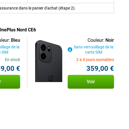
ssurance dans le panier d'achat (étape 2).
 OnePlus Nord CE6
leur:
Bleu
Couleur:
Noir
illage de la
Sans verrouillage de la
e SIM
carte SIM
En stock
2 à 4 jours ouvrables
9,00 €
359,00 €
r
Voir