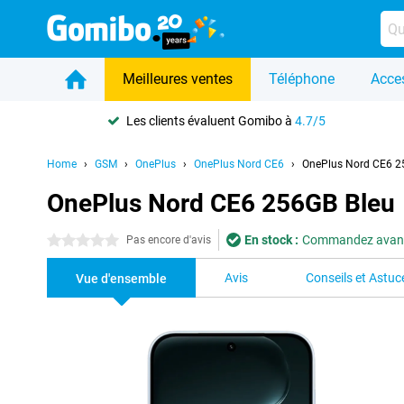
Meilleures ventes
Téléphone
Acce
Les clients évaluent Gomibo à
4.7/5
Home
GSM
OnePlus
OnePlus Nord CE6
OnePlus Nord CE6 2
OnePlus Nord CE6 256GB Bleu
En stock :
Commandez avant 2
0 étoiles
Pas encore d'avis
Avis
Conseils et Astuc
Vue d'ensemble