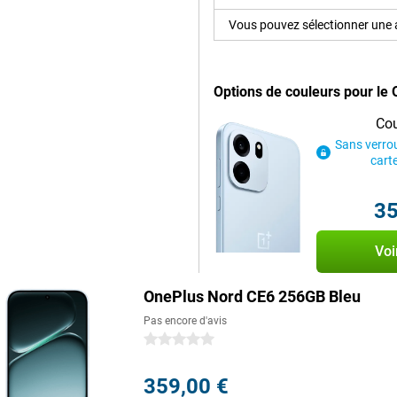
t la vidéo Dual View vous offrent
Vous pouvez sélectionner une a
eil répond aux normes de test
Options de couleurs pour le
oussière et au sable. De plus, selon
ce dure. L’écran reste également
Cou
e à la technologie Aqua Touch 2.0.
Sans verrou
uie ou après une séance de sport
cart
35
performances puissantes, un écran
eils photo polyvalents
Voi
xceptionnelle et, grâce à son
 avec vous en toute sérénité.
age et le système d'exploitation
OnePlus Nord CE6 256GB Bleu
t pour le travail, les loisirs et
Pas encore d'avis
0 étoiles
359,00 €