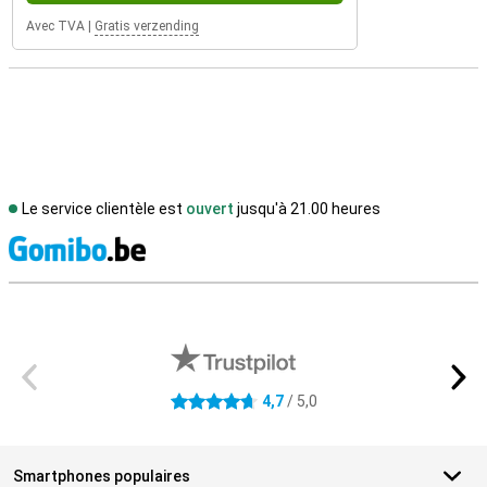
Avec TVA
|
Gratis verzending
Le service clientèle est
ouvert
jusqu'à 21.00 heures
M
Avis externes des magasins
4,7
/ 5,0
4.7 étoiles
Smartphones populaires