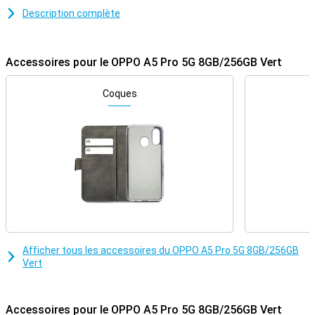
tenir toute la journée sans avoir à recharger entre temps. Ajoutez à
Description complète
cela l'écran LCD lumineux de 6,67 pouces et l'appareil photo de 50
Mpx, et vous obtenez un bon appareil pour vos activités
quotidiennes.
Accessoires pour le OPPO A5 Pro 5G 8GB/256GB Vert
Grand écran
Que vous regardiez des vidéos sur YouTube, que vous fassiez
Coques
défiler les médias sociaux ou que vous jouiez, l'écran de 6,67
pouces de l'A5 Pro 5G vous offre une excellente expérience visuelle.
Grâce à la résolution de 1604x720, les images sont très nettes.
Autre point positif : le taux de rafraîchissement de 90 Hz donne une
impression de fluidité, les images s'affichant à l'écran sont fluides.
Même dans la lumière, l'écran reste facile à lire grâce à sa
luminosité de 1000 nits. Bref, vous bénéficiez toujours d'une image
claire et fluide.
Rapide et économique
L'OPPO A5 Pro 5G fonctionne avec le processeur fiable MediaTek
Afficher tous les accessoires du OPPO A5 Pro 5G 8GB/256GB
Dimensity 6300. Ce processeur est optimisé pour les tâches
Vert
quotidiennes, le multitâche et l'efficacité énergétique. Vous
pouvez facilement passer d'une application à l'autre et votre
appareil fonctionne merveilleusement bien. Pratique si vous
utilisez beaucoup votre téléphone et que vous n'avez pas envie de
Accessoires pour le OPPO A5 Pro 5G 8GB/256GB Vert