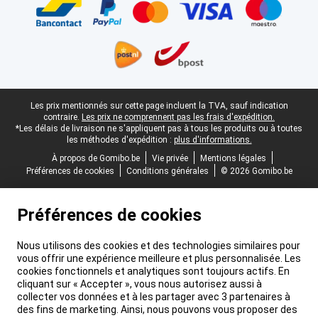
Pied-de-page légal
Les prix mentionnés sur cette page incluent la TVA, sauf indication
contraire.
Les prix ne comprennent pas les frais d'expédition.
*Les délais de livraison ne s'appliquent pas à tous les produits ou à toutes
les méthodes d'expédition :
plus d'informations.
À propos de Gomibo.be
Vie privée
Mentions légales
Préférences de cookies
Conditions générales
© 2026 Gomibo.be
Préférences de cookies
Nous utilisons des cookies et des technologies similaires pour
vous offrir une expérience meilleure et plus personnalisée. Les
cookies fonctionnels et analytiques sont toujours actifs. En
cliquant sur « Accepter », vous nous autorisez aussi à
collecter vos données et à les partager avec 3 partenaires à
des fins de marketing. Ainsi, nous pouvons vous proposer des