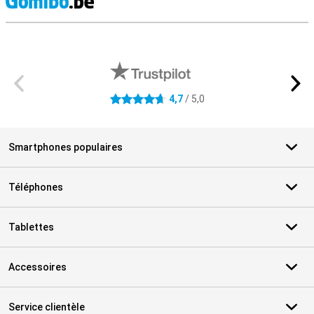
M
Avis externes des magasins
4,7
/ 5,0
4.7 étoiles
Smartphones populaires
Téléphones
Tablettes
Accessoires
Service clientèle