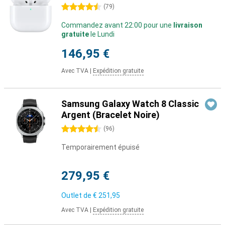
4.5 étoiles
(
79
)
Commandez avant 22:00 pour une
livraison
gratuite
le Lundi
146,95 €
Avec TVA
|
Expédition gratuite
Samsung Galaxy Watch 8 Classic
Argent (Bracelet Noire)
4.5 étoiles
(
96
)
Temporairement épuisé
279,95 €
Outlet de
€ 251,95
Avec TVA
|
Expédition gratuite