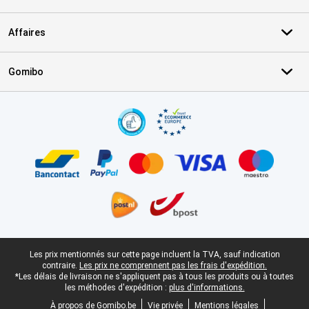
Affaires
Gomibo
Certificats, methodes de paiement, partenaires de services de livr
Pied-de-page légal
Les prix mentionnés sur cette page incluent la TVA, sauf indication
contraire.
Les prix ne comprennent pas les frais d'expédition.
*Les délais de livraison ne s'appliquent pas à tous les produits ou à toutes
les méthodes d'expédition :
plus d'informations.
À propos de Gomibo.be
Vie privée
Mentions légales