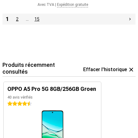
Avec TVA
|
Expédition gratuite
1
2
…
15
Produits récemment
Effacer l'historique
consultés
OPPO A5 Pro 5G 8GB/256GB Groen
40 avis vérifiés
4.5 étoiles