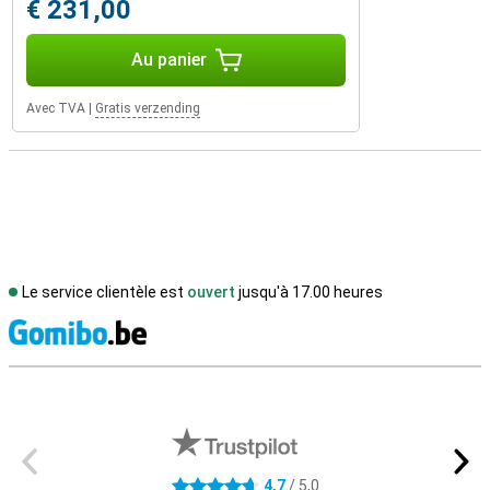
€ 231,00
Au panier
Avec TVA
|
Gratis verzending
Le service clientèle est
ouvert
jusqu'à 17.00 heures
M
Avis externes des magasins
4,7
/ 5,0
4.7 étoiles