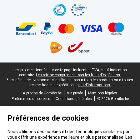
Pied-de-page légal
Les prix mentionnés sur cette page incluent la TVA, sauf indication
contraire.
Les prix ne comprennent pas les frais d'expédition.
*Les délais de livraison ne s'appliquent pas à tous les produits ou à toutes
les méthodes d'expédition :
plus d'informations.
À propos de Gomibo.be
Vie privée
Mentions légales
Préférences de cookies
Conditions générales
© 2026 Gomibo.be
Préférences de cookies
Nous utilisons des cookies et des technologies similaires pour
vous offrir une expérience meilleure et plus personnalisée. Les