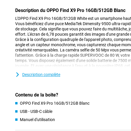
Description du OPPO Find X9 Pro 16GB/512GB Blanc
L'OPPO Find X9 Pro 16GB/512GB White est un smartphone haut 
Vous bénéficiez d'une puce MediaTek Dimensity 9500 ultra-rapi
de stockage. Cela signifie que vous pouvez faire du multitâche, j
effort. L'écran de 6,78 pouces garantit des images d'une grande 
Grâce à la configuration quadruple de l'appareil photo, compren
angle et un capteur monochrome, vous capturerez chaque momen
créativité remarquables. La caméra selfie de 50 Mpx vous permet
l'attention. Grâce à la charge rapide SUPERVOOC de 80 W, votre b
temps. Vous disposez également d'une solide batterie de 7500 m
journée. Et avec une résistance à l'eau et à la poussière IP68, ce
protégé.
Description complète
Écran impressionnant
L'écran du Find X9 Pro attire tous les regards. Il s'agit d'un g
Contenu de la boîte?
avec une résolution très nette. Grâce à la fréquence de rafraîchi
Le défilement, les jeux et les vidéos sont fluides. La profondeur d
OPPO Find X9 Pro 16GB/512GB Blanc
reproduction des couleurs DCI-P3 à 100 % garantissent des coule
plein soleil, l'écran reste facile à lire grâce à sa luminosité maxi
USB - USB-C câble
donc jamais à plisser les yeux ou à incliner l'écran. Le robuste ver
Manuel d'utilisation
des rayures et des chocs. Que vous soyez à l'intérieur ou à l'extér
d'images de qualité supérieure.