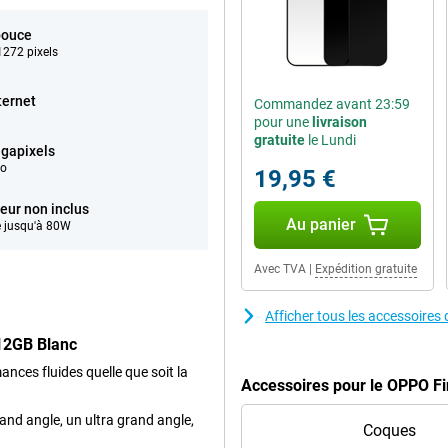
pouce
272 pixels
ternet
Commandez avant 23:59
pour une
livraison
gratuite
le Lundi
gapixels
éo
19,95 €
eur non inclus
Au panier
 jusqu'à 80W
Avec TVA
|
Expédition gratuite
Afficher tous les accessoir
12GB Blanc
ces fluides quelle que soit la
Accessoires pour le OPPO F
nd angle, un ultra grand angle,
Coques