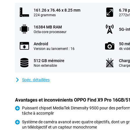
161.26 x 76.46 x 8.25 mm
6.78 
224 grammes
2772x1
16384 MB RAM
5G-in
Octa-core processeur
Android
50 mé
Version au lancement : 16
4k vid
512 GB mémoire
Charg
Non extensible
Charge
Spéc. détaillées
Avantages et inconvénients OPPO Find X9 Pro 16GB/5
Puissant chipset MediaTek Dimensity 9500 pour des performan
tâche à accomplir
Pour
Système de caméra avancé avec quatre objectifs, dont un gra
un téléobjectif et un capteur monochrome
Pour