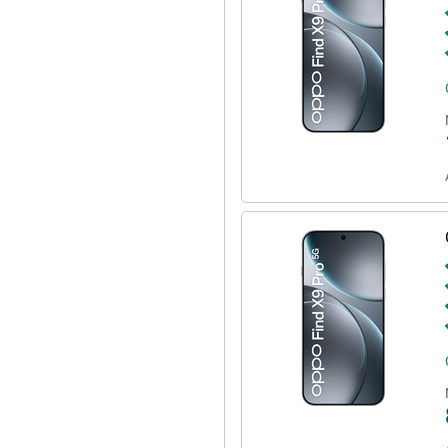
t plus le cas. Grâce à la charge
 rien de temps. En moins de 30
ans fil est également
ntit une utilisation à long terme
ez facilement la journée. Les
ng terme. Vous pouvez compter sur
notable. Cet OPPO durera donc
ant. Avec ses 224 g, l'appareil est
nfortablement dans la main. Grâce
e. Vous n'avez donc pas à vous
ns les moindres détails, des
ement à la nature premium du
n charge le Wi-Fi 7, ce qui
chnologie 5G est également
 De plus, vous pouvez utiliser
éphone peut accueillir une double
ie privée. Grâce à la technologie