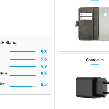
B Blanc:
9,8
9,6
Chargeurs
9,9
9,9
de la
8,5
ité-