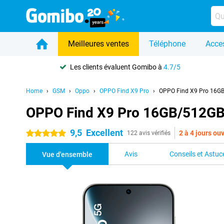
Meilleures ventes
Téléphone
Acce
Les clients évaluent Gomibo à
4.7/5
Home
GSM
Oppo
OPPO Find X9 Pro
OPPO Find X9 Pro 16G
OPPO Find X9 Pro 16GB/512GB
9,5
Excellent
2 à 4 jours ou
5 étoiles
122 avis vérifiés
Avis
Conseils et Astuc
Vue d'ensemble