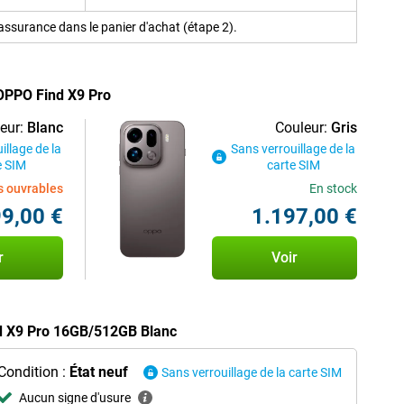
ssurance dans le panier d'achat (étape 2).
 OPPO Find X9 Pro
eur:
Blanc
Couleur:
Gris
illage de la
Sans verrouillage de la
e SIM
carte SIM
rs ouvrables
En stock
9,00 €
1.197,00 €
r
Voir
nd X9 Pro 16GB/512GB Blanc
Condition :
État neuf
Sans verrouillage de la carte SIM
Aucun signe d'usure