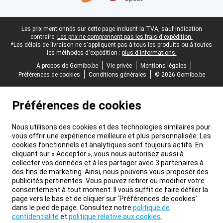
Pied-de-page légal
Les prix mentionnés sur cette page incluent la TVA, sauf indication
contraire.
Les prix ne comprennent pas les frais d'expédition.
*Les délais de livraison ne s'appliquent pas à tous les produits ou à toutes
les méthodes d'expédition :
plus d'informations.
À propos de Gomibo.be
Vie privée
Mentions légales
Préférences de cookies
Conditions générales
© 2026 Gomibo.be
Préférences de cookies
Nous utilisons des cookies et des technologies similaires pour
vous offrir une expérience meilleure et plus personnalisée. Les
cookies fonctionnels et analytiques sont toujours actifs. En
cliquant sur « Accepter », vous nous autorisez aussi à
collecter vos données et à les partager avec 3 partenaires à
des fins de marketing. Ainsi, nous pouvons vous proposer des
publicités pertinentes. Vous pouvez retirer ou modifier votre
consentement à tout moment. Il vous suffit de faire défiler la
page vers le bas et de cliquer sur ‘Préférences de cookies’
dans le pied de page. Consultez notre
politique de
confidentialité
et
politique relative aux cookies
.