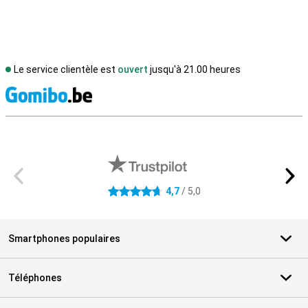
Le service clientèle est
ouvert
jusqu'à 21.00 heures
M
Avis externes des magasins
4,7
/ 5,0
4.7 étoiles
Smartphones populaires
Téléphones