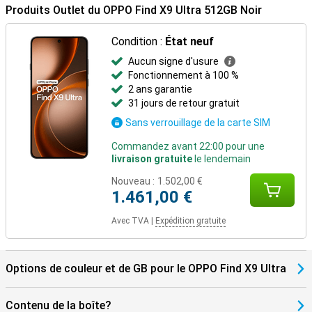
Produits Outlet du OPPO Find X9 Ultra 512GB Noir
assez d'énergie pour continuer en un rien de temps. La charge
sans fil est également rapide avec 50W. L'OPPO Find X9 Ultra 512GB
Black est fait pour être toujours avec vous.
Condition :
État neuf
Aucun signe d'usure
Travaillez plus intelligemment avec OPPO AI
Fonctionnement à 100 %
Avec OPPO AI, vous obtenez beaucoup plus de votre smartphone.
2 ans garantie
Le bouton intelligent AI vous permet d'accéder instantanément à
31 jours de retour gratuit
des fonctionnalités qui vous aident au quotidien. Pensez à
l'amélioration des photos, au résumé de texte et aux traductions
Sans verrouillage de la carte SIM
en temps réel. L'IA vous aide également à organiser vos
applications et à optimiser les performances. L'OPPO Find X9 Ultra
Commandez avant 22:00 pour une
512GB Black s'adapte à votre utilisation et rend votre expérience
livraison gratuite
le lendemain
du smartphone plus rapide, plus intelligente et beaucoup plus
Nouveau :
1.502,00 €
facile.
1.461,00 €
Avec TVA
|
Expédition gratuite
Options de couleur et de GB pour le OPPO Find X9 Ultra
Contenu de la boîte?