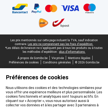
Pied-de-page légal
Les prix mentionnés sur cette page incluent la TVA, sauf indication
contraire.
Les prix ne comprennent pas les frais d'expédition.
*Les délais de livraison ne s'appliquent pas à tous les produits ou à toutes
les méthodes d'expédition :
plus d'informations.
À propos de Gomibo.be
Vie privée
Mentions légales
Préférences de cookies
Conditions générales
© 2026 Gomibo.be
Préférences de cookies
Nous utilisons des cookies et des technologies similaires pour
vous offrir une expérience meilleure et plus personnalisée. Les
cookies fonctionnels et analytiques sont toujours actifs. En
cliquant sur « Accepter », vous nous autorisez aussi à
collecter vos données et à les partager avec 3 partenaires à