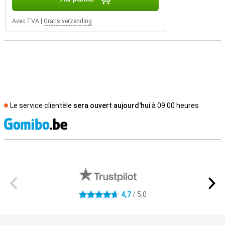
Avec TVA
|
Gratis verzending
Le service clientèle
sera ouvert aujourd'hui
à 09.00 heures
M
Avis externes des magasins
4,7
/ 5,0
4.7 étoiles