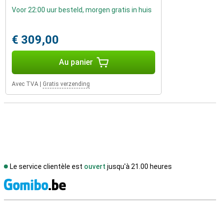
Voor 22:00 uur besteld, morgen gratis in huis
€ 309,00
Au panier
Avec TVA
|
Gratis verzending
Le service clientèle est
ouvert
jusqu'à 21.00 heures
M
Avis externes des magasins