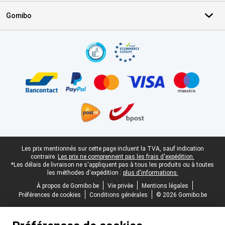
Gomibo
Certificats, methodes de paiement, partenaires de services de livr
Pied-de-page légal
Les prix mentionnés sur cette page incluent la TVA, sauf indication
contraire.
Les prix ne comprennent pas les frais d'expédition.
*Les délais de livraison ne s'appliquent pas à tous les produits ou à toutes
les méthodes d'expédition :
plus d'informations.
À propos de Gomibo.be
Vie privée
Mentions légales
Préférences de cookies
Conditions générales
© 2026 Gomibo.be