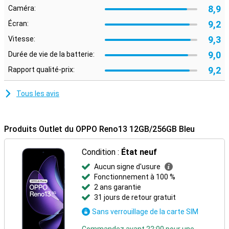
accès à des fonctionnalités pratiques telles que le multitâche en
8,9
Caméra:
écran partagé et une protection étendue de la vie privée. En outre,
9,2
Écran:
l'OPPO Reno13 offre une prise en charge de la 5G.
9,3
Vitesse:
9,0
Durée de vie de la batterie:
9,2
Rapport qualité-prix:
Tous les avis
Produits Outlet du OPPO Reno13 12GB/256GB Bleu
Condition :
État neuf
Aucun signe d'usure
Fonctionnement à 100 %
2 ans garantie
31 jours de retour gratuit
Sans verrouillage de la carte SIM