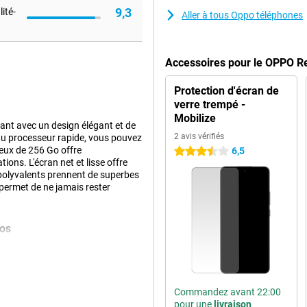
9,3
ité-
Aller à tous Oppo téléphones
Accessoires pour le OPPO R
Protection d'écran de
verre trempé -
Mobilize
t avec un design élégant et de
2 avis vérifiés
 au processeur rapide, vous pouvez
ieux de 256 Go offre
6,5
3.5 étoiles
ons. L'écran net et lisse offre
 polyvalents prennent de superbes
permet de ne jamais rester
tos
t d'immortaliser chaque instant
eil photo principal de 50 Mpx, qui
 d'un appareil photo grand angle
une belle photo de paysage ou un
Commandez avant 22:00
ez prendre des selfies avec
pour une
livraison