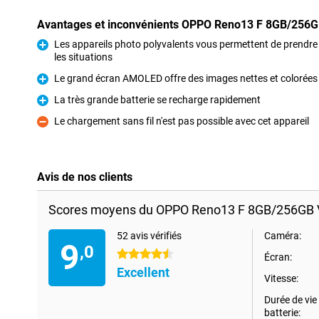
Avantages et inconvénients OPPO Reno13 F 8GB/256GB
Les appareils photo polyvalents vous permettent de prendr
les situations
Pour
Le grand écran AMOLED offre des images nettes et colorées
Pour
La très grande batterie se recharge rapidement
Pour
Le chargement sans fil n'est pas possible avec cet appareil
Contre
Avis de nos clients
Scores moyens du OPPO Reno13 F 8GB/256GB V
52 avis vérifiés
Caméra:
9
,0
4.5 étoiles
Écran:
Excellent
Vitesse:
Durée de vie 
batterie: