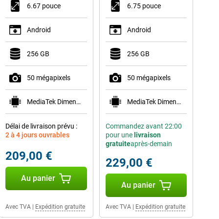
6.67 pouce
6.75 pouce
Android
Android
256 GB
256 GB
50 mégapixels
50 mégapixels
MediaTek Dimensity 6300
MediaTek Dimensity 6300
Délai de livraison prévu :
Commandez avant 22:00
2 à 4 jours ouvrables
pour une
livraison
gratuite
après-demain
209,00 €
229,00 €
Au panier
Au panier
Avec TVA
|
Expédition gratuite
Avec TVA
|
Expédition gratuite