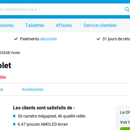
ssoires
Tablettes
Affaires
Service clientèle
Paiements
sécurisés
31 jours de ret
56GB Violet
let
ible
es
Accessoires
Les clients sont satisfaits de :
Le OP
50 caméra mégapixel, 4k qualité vidéo
Voir 
6.67 pouces AMOLED écran