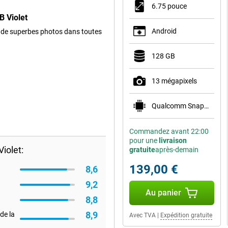
6.75 pouce
 Violet
Android
e de superbes photos dans toutes
128 GB
13 mégapixels
Qualcomm Snapdragon 685
Commandez avant 22:00
pour une
livraison
iolet:
gratuite
après-demain
139,00 €
8,6
9,2
Au panier
8,8
8,9
de la
Avec TVA
|
Expédition gratuite