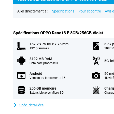
Aller directement à :
Spécifications
Pour et contre
Avis d
Spécifications OPPO Reno13 F 8GB/256GB Violet
162.2 x 75.05 x 7.76 mm
6.67 
192 grammes
1080x2
8192 MB RAM
5G-in
Octa-core processeur
Android
50 mé
Version au lancement : 15
4k vid
256 GB mémoire
Charg
Extensible avec Micro SD
Charge
Spéc. détaillées