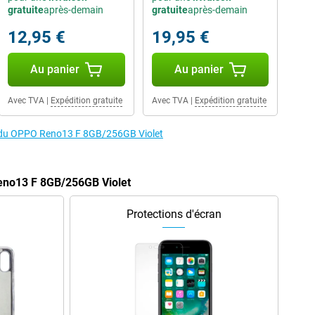
gratuite
après-demain
gratuite
après-demain
12,95 €
19,95 €
Au panier
Au panier
Avec TVA
|
Expédition gratuite
Avec TVA
|
Expédition gratuite
es du OPPO Reno13 F 8GB/256GB Violet
eno13 F 8GB/256GB Violet
Protections d'écran