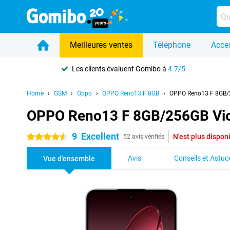
Meilleures ventes
Téléphone
Acce
Les clients évaluent Gomibo à
4.7/5
Home
GSM
Oppo
OPPO Reno13 F 8GB
OPPO Reno13 F 8GB/2
OPPO Reno13 F 8GB/256GB Vio
9
Excellent
N'est plus dispon
4.5 étoiles
52 avis vérifiés
Avis
Conseils et Astuc
Vue d'ensemble