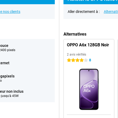
e nos clients
Aller directement à :
Alternat
Alternatives
OPPO A6x 128GB Noir
pouce
400 pixels
2 avis vérifiés
8
4 étoiles
ternet
gapixels
éo
eur non inclus
 jusqu'à 45W