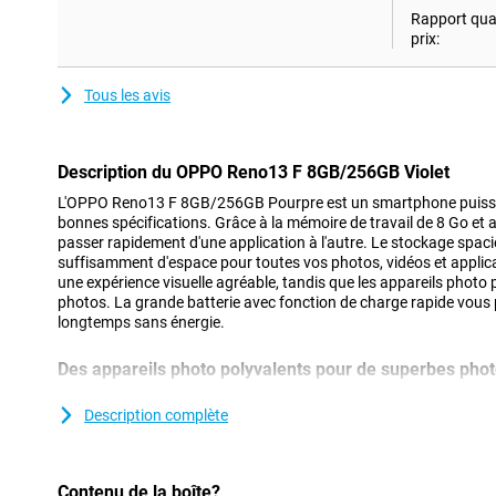
Rapport qual
prix:
Tous les avis
Description du OPPO Reno13 F 8GB/256GB Violet
L'OPPO Reno13 F 8GB/256GB Pourpre est un smartphone puissan
bonnes spécifications. Grâce à la mémoire de travail de 8 Go et
passer rapidement d'une application à l'autre. Le stockage spac
suffisamment d'espace pour toutes vos photos, vidéos et applicati
une expérience visuelle agréable, tandis que les appareils photo
photos. La grande batterie avec fonction de charge rapide vous 
longtemps sans énergie.
Des appareils photo polyvalents pour de superbes pho
Les appareils photo avancés de l'OPPO Reno13 F vous permetten
avec des détails d'une netteté remarquable. Il est doté d'un appar
Description complète
vous permet de prendre des photos nettes. Il dispose également
de 8MP et d'un appareil photo macro de 2MP. Que vous preniez 
portrait, l'appareil photo s'adapte aux circonstances. Vous pouv
Contenu de la boîte?
l'appareil photo frontal de 32 mégapixels.