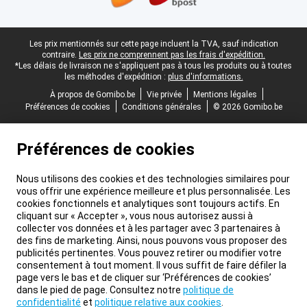
Pied-de-page légal
Les prix mentionnés sur cette page incluent la TVA, sauf indication
contraire.
Les prix ne comprennent pas les frais d'expédition.
*Les délais de livraison ne s'appliquent pas à tous les produits ou à toutes
les méthodes d'expédition :
plus d'informations.
À propos de Gomibo.be
Vie privée
Mentions légales
Préférences de cookies
Conditions générales
© 2026 Gomibo.be
Préférences de cookies
Nous utilisons des cookies et des technologies similaires pour
vous offrir une expérience meilleure et plus personnalisée. Les
cookies fonctionnels et analytiques sont toujours actifs. En
cliquant sur « Accepter », vous nous autorisez aussi à
collecter vos données et à les partager avec 3 partenaires à
des fins de marketing. Ainsi, nous pouvons vous proposer des
publicités pertinentes. Vous pouvez retirer ou modifier votre
consentement à tout moment. Il vous suffit de faire défiler la
page vers le bas et de cliquer sur ‘Préférences de cookies’
dans le pied de page. Consultez notre
politique de
confidentialité
et
politique relative aux cookies
.