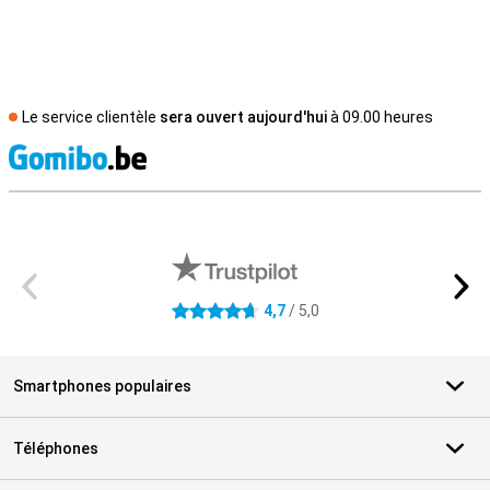
Le service clientèle
sera ouvert aujourd'hui
à 09.00 heures
M
Avis externes des magasins
4,7
/ 5,0
4.7 étoiles
Smartphones populaires
Téléphones