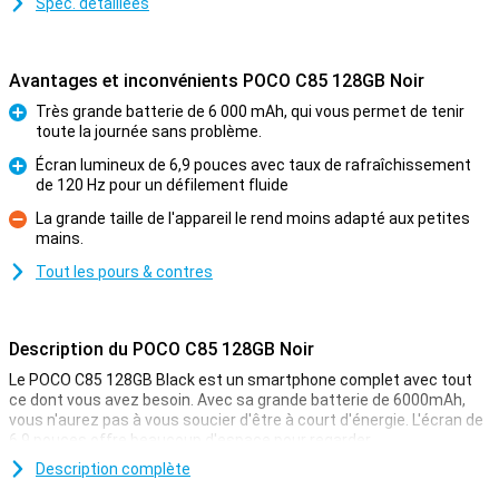
Spéc. détaillées
Avantages et inconvénients POCO C85 128GB Noir
Très grande batterie de 6 000 mAh, qui vous permet de tenir
toute la journée sans problème.
Pour
Écran lumineux de 6,9 pouces avec taux de rafraîchissement
de 120 Hz pour un défilement fluide
Pour
La grande taille de l'appareil le rend moins adapté aux petites
mains.
Contre
Tout les pours & contres
Description du POCO C85 128GB Noir
Le POCO C85 128GB Black est un smartphone complet avec tout
ce dont vous avez besoin. Avec sa grande batterie de 6000mAh,
vous n'aurez pas à vous soucier d'être à court d'énergie. L'écran de
6,9 pouces offre beaucoup d'espace pour regarder
confortablement des vidéos ou défiler sur les médias sociaux. Le
Description complète
puissant processeur Helio G85 Ultra garantit des performances