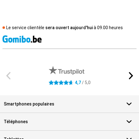
Le service clientèle
sera ouvert aujourd'hui
à 09.00 heures
M
Avis externes des magasins
4,7
/ 5,0
4.7 étoiles
Smartphones populaires
Téléphones