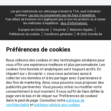
Pied-de-page légal
Les prix mentionnés sur cette page incluent la TVA, sauf indication
contraire.
Les prix ne comprennent pas les frais d'expédition.
*Les délais de livraison ne s'appliquent pas à tous les produits ou à toutes
les méthodes d'expédition :
plus d'informations.
À propos de Gomibo.be
Vie privée
Mentions légales
Préférences de cookies
Conditions générales
© 2026 Gomibo.be
Préférences de cookies
Nous utilisons des cookies et des technologies similaires pour
vous offrir une expérience meilleure et plus personnalisée. Les
cookies fonctionnels et analytiques sont toujours actifs. En
cliquant sur « Accepter », vous nous autorisez aussi à
collecter vos données et à les partager avec 3 partenaires à
des fins de marketing. Ainsi, nous pouvons vous proposer des
publicités pertinentes. Vous pouvez retirer ou modifier votre
consentement à tout moment. Il vous suffit de faire défiler la
page vers le bas et de cliquer sur ‘Préférences de cookies’
dans le pied de page. Consultez notre
politique de
confidentialité
et
politique relative aux cookies
.