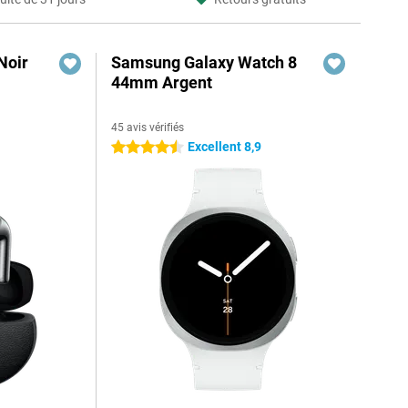
Noir
Samsung Galaxy Watch 8
44mm Argent
45 avis vérifiés
Excellent 8,9
4.5 étoiles