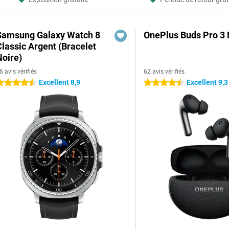
Samsung Galaxy Watch 8
OnePlus Buds Pro 3 
Classic Argent (Bracelet
Noire)
6 avis vérifiés
62 avis vérifiés
Excellent 8,9
Excellent 9,3
.5 étoiles
4.5 étoiles