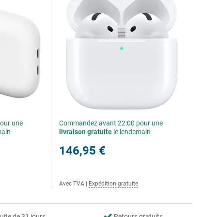
our une
Commandez avant 22:00 pour une
main
livraison gratuite
le lendemain
146,95 €
Avec TVA
|
Expédition gratuite
uite de 31 jours
Retours gratuits