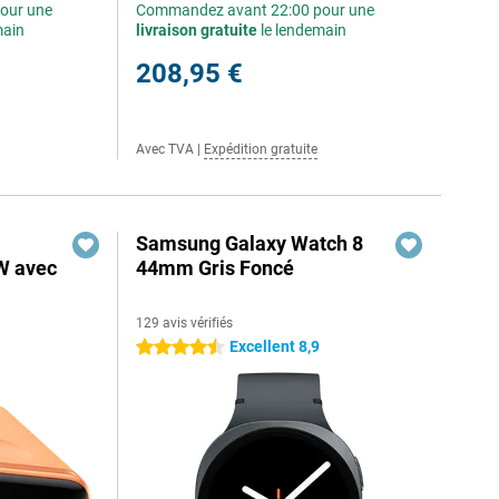
our une
Commandez avant 22:00 pour une
main
livraison gratuite
le lendemain
208,95 €
Avec TVA
|
Expédition gratuite
Samsung Galaxy Watch 8
W avec
44mm Gris Foncé
129 avis vérifiés
Excellent 8,9
4.5 étoiles