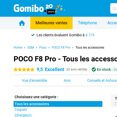
Meilleures ventes
Téléphone
Acce
Les clients évaluent Gomibo à
4.7/5
Home
GSM
Poco
POCO F8 Pro
Tous les accessoires
POCO F8 Pro - Tous les accesso
9,5
Excellent
En stock :
C
5 étoiles
20 avis vérifiés
Vue d'ensemble
Avis
Conseils et Astuce
Choisissez une catégorie :
T
:
Tous les accessoires
Coques
Pro
Chargeurs