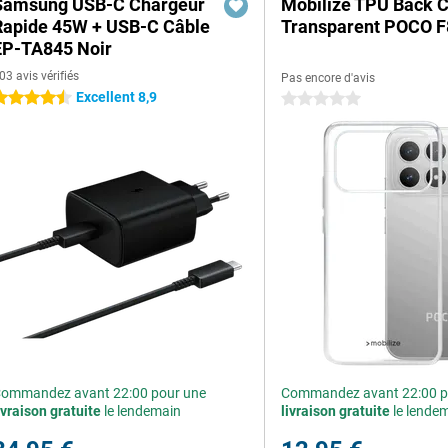
Samsung USB-C Chargeur
Mobilize TPU Back 
Rapide 45W + USB-C Câble
Transparent POCO F
EP-TA845 Noir
03 avis vérifiés
Pas encore d'avis
Excellent 8,9
.5 étoiles
0 étoiles
ommandez avant 22:00 pour une
Commandez avant 22:00 p
ivraison gratuite
le lendemain
livraison gratuite
le lende