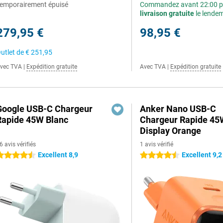
emporairement épuisé
Commandez avant 22:00 p
livraison gratuite
le lende
279,95 €
98,95 €
utlet de
€ 251,95
vec TVA
|
Expédition gratuite
Avec TVA
|
Expédition gratuite
Google USB-C Chargeur
Anker Nano USB-C
Rapide 45W Blanc
Chargeur Rapide 45
Display Orange
6 avis vérifiés
1 avis vérifié
Excellent 8,9
Excellent 9,2
.5 étoiles
4.5 étoiles