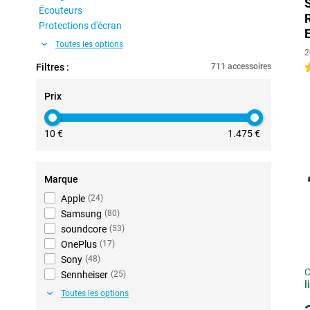
Écouteurs
Protections d'écran
Toutes les options
2
Filtres :
711 accessoires
4
Prix
10 €
1.475 €
Marque
Apple
(
24
)
Samsung
(
80
)
soundcore
(
53
)
OnePlus
(
17
)
Sony
(
48
)
C
Sennheiser
(
25
)
l
Toutes les options