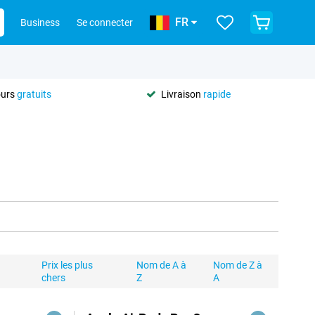
FR
Business
Se connecter
ours
gratuits
Livraison
rapide
Prix les plus
Nom de A à
Nom de Z à
chers
Z
A