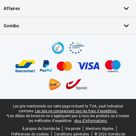
Affaires
Gomibo
Certificats, methodes de paiement, partenaires de services de livr
Pied-de-page légal
Les prix mentionnés sur cette page incluent la TVA, sauf indication
contraire.
Les prix ne comprennent pas les frais d'expédition.
*Les délais de livraison ne s'appliquent pas à tous les produits ou à toutes
les méthodes d'expédition :
plus d'informations.
À propos de Gomibo.be
Vie privée
Mentions légales
Préférences de cookies
Conditions générales
© 2026 Gomibo.be