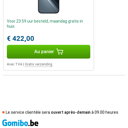
Voor 23:59 uur besteld, maandag gratis in
huis
€ 422,00
Au panier
Avec TVA
|
Gratis verzending
Le service clientèle sera
ouvert après-demain
à 09.00 heures
M