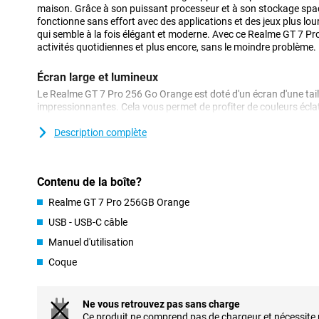
maison. Grâce à son puissant processeur et à son stockage spac
fonctionne sans effort avec des applications et des jeux plus lou
qui semble à la fois élégant et moderne. Avec ce Realme GT 7 Pro
activités quotidiennes et plus encore, sans le moindre problème.
Écran large et lumineux
Le Realme GT 7 Pro 256 Go Orange est doté d'un écran d'une taill
impressionnantes. Cela vous permet de profiter de couleurs éclat
pour les séries, les photos et les jeux. Que vous regardiez des v
fassiez défiler les médias sociaux, l'écran offre toujours un plais
Description complète
rafraîchissement élevé, vous ferez défiler vos contenus en toute f
Batterie puissante
Contenu de la boîte?
Le Realme GT 7 Pro est équipé d'une puissante batterie qui dure 
Realme GT 7 Pro 256GB Orange
n'avez donc pas à vous soucier de la charge intermédiaire. Ce 
charge la charge rapide, ce qui vous permet de reprendre la rout
USB - USB-C câble
GT 7 Pro est donc idéal pour les journées bien remplies et les lo
Manuel d'utilisation
Stockage spacieux pour tous vos fichiers
Coque
Avec 256 Go d'espace de stockage, le Realme GT 7 Pro offre plus 
toutes vos photos, applications et fichiers. Vous pouvez télécha
atteindre rapidement les limites de stockage. Ce vaste espace 
Ne vous retrouvez pas sans charge
conserver toutes vos applications et souvenirs préférés directem
Ce produit ne comprend pas de chargeur et nécessite