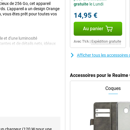
ieux de 256 Go, cet appareil
gratuite
le Lundi
rds. L'appareil a un design Orange
14,95 €
, vous êtes prêt pour toutes vos
Au panier
e et d'une luminosité
Avec TVA
|
Expédition gratuite
antes et de détails nets, idéaux
idéos en streaming ou que vous
ir visuel. Grâce à son taux de
Afficher tous les accessoire
luidité.
Accessoires pour le Realme
facilement toute la journée. Vous
smartphone prend également en
Coques
e en un rien de temps. Le Realme
ngs voyages.
d'espace qu'il n'en faut pour
rger et stocker à volonté sans
de stockage vous permet de
ent sur votre téléphone.
 un chargeur (120 W pour une