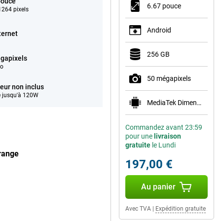
pouce
6.67 pouce
264 pixels
Android
ternet
256 GB
gapixels
éo
50 mégapixels
eur non inclus
 jusqu'à 120W
MediaTek Dimensity 6100+
Commandez avant 23:59
pour une
livraison
gratuite
le Lundi
range
197,00 €
Au panier
Avec TVA
|
Expédition gratuite