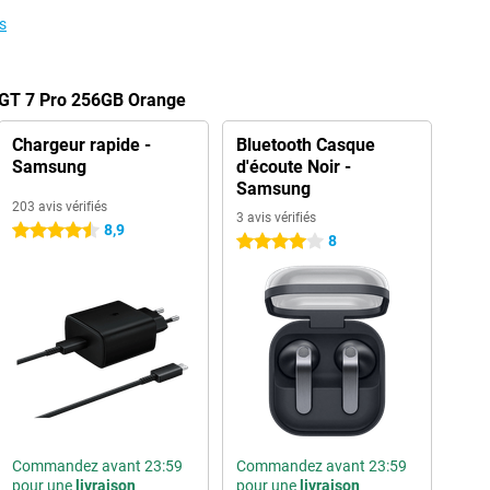
s
 GT 7 Pro 256GB Orange
Chargeur rapide -
Bluetooth Casque
Samsung
d'écoute Noir -
Samsung
203 avis vérifiés
3 avis vérifiés
8,9
4.5 étoiles
8
4 étoiles
Commandez avant 23:59
Commandez avant 23:59
pour une
livraison
pour une
livraison