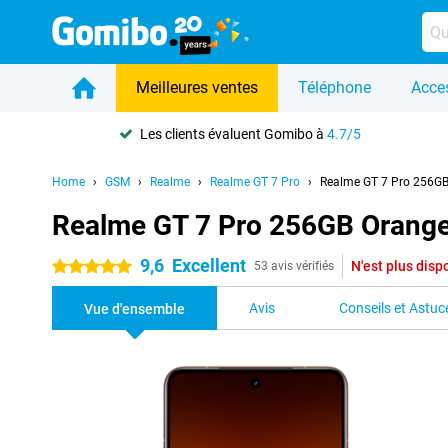
Meilleures ventes
Téléphone
Acce
Les clients évaluent Gomibo à
4.7/5
Home
GSM
Realme
Realme GT 7 Pro
Realme GT 7 Pro 256G
Realme GT 7 Pro 256GB Orang
9,6
Excellent
N'est plus disp
5 étoiles
53 avis vérifiés
Avis
Conseils et Astuc
Vue d'ensemble