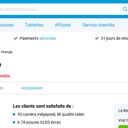
ssoires
Tablettes
Affaires
Service clientèle
Paiements
sécurisés
31 jours de ret
B Orange
e
onible
es
Accessoires
Les clients sont satisfaits de :
Le Re
50 caméra mégapixel, 8k qualité vidéo
Voir 
6.78 pouces OLED écran