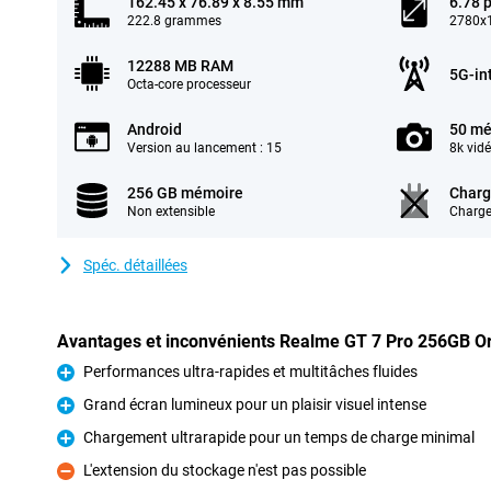
162.45 x 76.89 x 8.55 mm
6.78 
222.8 grammes
2780x1
12288 MB RAM
5G-in
Octa-core processeur
Android
50 mé
Version au lancement : 15
8k vid
256 GB mémoire
Charg
Non extensible
Charge
Spéc. détaillées
Avantages et inconvénients Realme GT 7 Pro 256GB O
Performances ultra-rapides et multitâches fluides
Pour
Grand écran lumineux pour un plaisir visuel intense
Pour
Chargement ultrarapide pour un temps de charge minimal
Pour
L'extension du stockage n'est pas possible
Contre