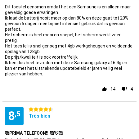
Dit toestel genomen omdat het een Samsung is en alleen maar
geweldig goede ervaringen.
Ik laad de batterij nooit meer op dan 80% en deze gaat tot 20%
gewoon 5 dagen mee bij niet intensief gebruik dat is gewoon
perfect.
Het scherm is heel mooi en soepel, het scherm werkt zeer
pretig.
Het toestel is snel genoeg met 4gb werkgeheugen en voldoende
opslag van 128gb.
De prijs/kwaliteit is ook voortreffelijk.
Ik ben dus heel tevreden met deze Samsung galaxy a16 4g en
kan er met het uitstekende updatebeleid er jaren veilig veel
plezier van hebben.
14
4
4.5 étoiles
8
,5
Très bien
🥰PRIMA TELEFOON!!!🥰💘🥰