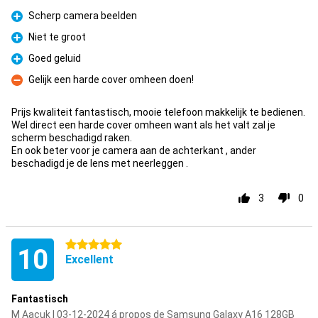
Scherp camera beelden
Pour
Niet te groot
Pour
Goed geluid
Pour
Gelijk een harde cover omheen doen!
Contre
Prijs kwaliteit fantastisch, mooie telefoon makkelijk te bedienen.
Wel direct een harde cover omheen want als het valt zal je
scherm beschadigd raken.
En ook beter voor je camera aan de achterkant , ander
beschadigd je de lens met neerleggen .
3
0
5 étoiles
10
Excellent
Fantastisch
M Aacuk | 03-12-2024 á propos de Samsung Galaxy A16 128GB