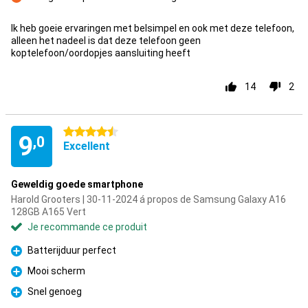
Contre
Ik heb goeie ervaringen met belsimpel en ook met deze telefoon,
alleen het nadeel is dat deze telefoon geen
koptelefoon/oordopjes aansluiting heeft
14
2
4.5 étoiles
9
,0
Excellent
Geweldig goede smartphone
Harold Grooters | 30-11-2024 á propos de Samsung Galaxy A16
128GB A165 Vert
Je recommande ce produit
Batterijduur perfect
Pour
Mooi scherm
Pour
Snel genoeg
Pour