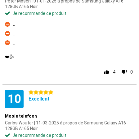
Peter Mosch | 01-01-2025 á propos de Samsung Galaxy A16
128GB A165 Noir
Je recommande ce produit
_
Contre
_
Contre
_
Contre
❤️👍
4
0
5 étoiles
10
Excellent
Mooie telefoon
Carlos Wouter | 11-03-2025 á propos de Samsung Galaxy A16
128GB A165 Noir
Je recommande ce produit