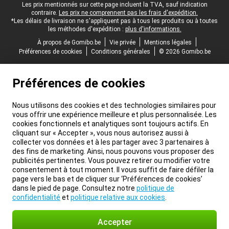
Pied-de-page légal
Les prix mentionnés sur cette page incluent la TVA, sauf indication
contraire.
Les prix ne comprennent pas les frais d'expédition.
*Les délais de livraison ne s'appliquent pas à tous les produits ou à toutes
les méthodes d'expédition :
plus d'informations.
À propos de Gomibo.be
Vie privée
Mentions légales
Préférences de cookies
Conditions générales
© 2026 Gomibo.be
Préférences de cookies
Nous utilisons des cookies et des technologies similaires pour
vous offrir une expérience meilleure et plus personnalisée. Les
cookies fonctionnels et analytiques sont toujours actifs. En
cliquant sur « Accepter », vous nous autorisez aussi à
collecter vos données et à les partager avec 3 partenaires à
des fins de marketing. Ainsi, nous pouvons vous proposer des
publicités pertinentes. Vous pouvez retirer ou modifier votre
consentement à tout moment. Il vous suffit de faire défiler la
page vers le bas et de cliquer sur ‘Préférences de cookies’
dans le pied de page. Consultez notre
politique de
confidentialité
et
politique relative aux cookies
.
Accepter