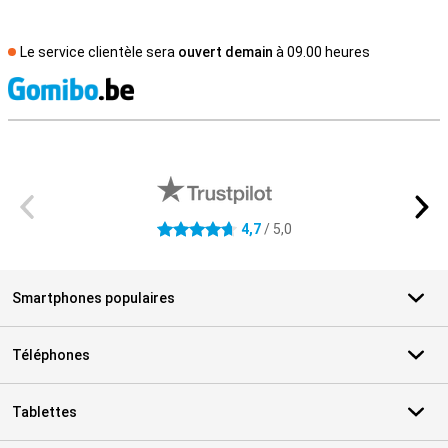
Le service clientèle sera
ouvert demain
à 09.00 heures
M
Avis externes des magasins
4,7
/ 5,0
4.7 étoiles
Smartphones populaires
Téléphones
Tablettes