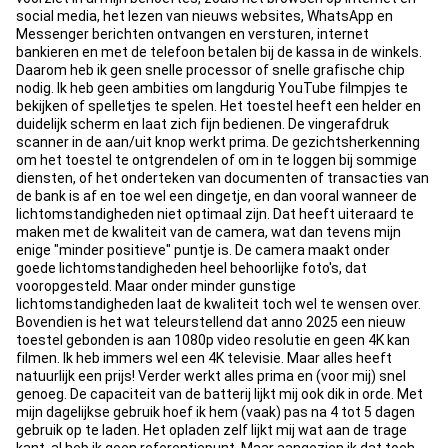
social media, het lezen van nieuws websites, WhatsApp en
Messenger berichten ontvangen en versturen, internet
bankieren en met de telefoon betalen bij de kassa in de winkels.
Daarom heb ik geen snelle processor of snelle grafische chip
nodig. Ik heb geen ambities om langdurig YouTube filmpjes te
bekijken of spelletjes te spelen. Het toestel heeft een helder en
duidelijk scherm en laat zich fijn bedienen. De vingerafdruk
scanner in de aan/uit knop werkt prima. De gezichtsherkenning
om het toestel te ontgrendelen of om in te loggen bij sommige
diensten, of het onderteken van documenten of transacties van
de bank is af en toe wel een dingetje, en dan vooral wanneer de
lichtomstandigheden niet optimaal zijn. Dat heeft uiteraard te
maken met de kwaliteit van de camera, wat dan tevens mijn
enige "minder positieve" puntje is. De camera maakt onder
goede lichtomstandigheden heel behoorlijke foto's, dat
vooropgesteld. Maar onder minder gunstige
lichtomstandigheden laat de kwaliteit toch wel te wensen over.
Bovendien is het wat teleurstellend dat anno 2025 een nieuw
toestel gebonden is aan 1080p video resolutie en geen 4K kan
filmen. Ik heb immers wel een 4K televisie. Maar alles heeft
natuurlijk een prijs! Verder werkt alles prima en (voor mij) snel
genoeg. De capaciteit van de batterij lijkt mij ook dik in orde. Met
mijn dagelijkse gebruik hoef ik hem (vaak) pas na 4 tot 5 dagen
gebruik op te laden. Het opladen zelf lijkt mij wat aan de trage