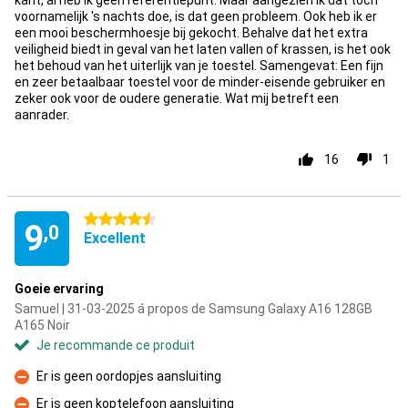
kant, al heb ik geen referentiepunt. Maar aangezien ik dat toch
voornamelijk 's nachts doe, is dat geen probleem. Ook heb ik er
een mooi beschermhoesje bij gekocht. Behalve dat het extra
veiligheid biedt in geval van het laten vallen of krassen, is het ook
het behoud van het uiterlijk van je toestel. Samengevat: Een fijn
en zeer betaalbaar toestel voor de minder-eisende gebruiker en
zeker ook voor de oudere generatie. Wat mij betreft een
aanrader.
16
1
4.5 étoiles
9
,0
Excellent
Goeie ervaring
Samuel | 31-03-2025 á propos de Samsung Galaxy A16 128GB
A165 Noir
Je recommande ce produit
Er is geen oordopjes aansluiting
Contre
Er is geen koptelefoon aansluiting