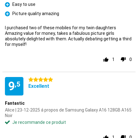
Easy to use
Pour
Picture quality amazing
Pour
I purchased two of these mobiles for my twin daughters
Amazing value for money, takes a fabulous picture girls
absolutely delighted with them. Actually debating getting a third
for myself!
1
0
5 étoiles
9
,5
Excellent
Fantastic
Alice | 23-12-2025 á propos de Samsung Galaxy A16 128GB A165
Noir
Je recommande ce produit
1
0