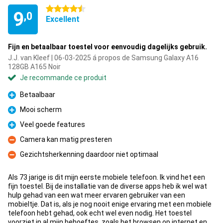
4.5 étoiles
9
,0
Excellent
Fijn en betaalbaar toestel voor eenvoudig dagelijks gebruik.
J.J. van Kleef | 06-03-2025 á propos de Samsung Galaxy A16
128GB A165 Noir
Je recommande ce produit
Betaalbaar
Pour
Mooi scherm
Pour
Veel goede features
Pour
Camera kan matig presteren
Contre
Gezichtsherkenning daardoor niet optimaal
Contre
Als 73 jarige is dit mijn eerste mobiele telefoon. Ik vind het een
fijn toestel. Bij de installatie van de diverse apps heb ik wel wat
hulp gehad van een wat meer ervaren gebruiker van een
mobieltje. Dat is, als je nog nooit enige ervaring met een mobiele
telefoon hebt gehad, ook echt wel even nodig. Het toestel
voorziet in al mijn behoeftes, zoals het browsen op internet en