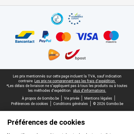
Certificats, methodes de paiement, partenaires de services de livr
Pied-de-page légal
Les prix mentionnés sur cette page incluent la TVA, sauf indication
contraire.
Les prix ne comprennent pas les frais d'expédition.
*Les délais de livraison ne s'appliquent pas à tous les produits ou à toutes
les méthodes d'expédition :
plus d'informations.
À propos de Gomibo.be
Vie privée
Mentions légales
Préférences de cookies
Conditions générales
© 2026 Gomibo.be
Préférences de cookies