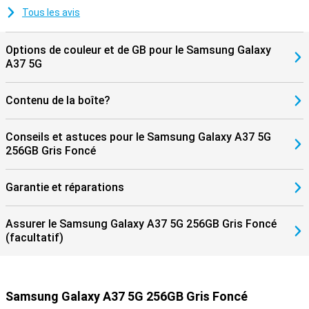
pour durer, avec la certification IP68 offrant une protection contre
Tous les avis
la poussière et l'eau. Samsung soutient également l'appareil
pendant une longue période avec des mises à jour logicielles et de
sécurité. Vous recevrez jusqu'à 6 mises à jour Android et 6 ans de
Options de couleur et de GB pour le Samsung Galaxy
mises à jour de sécurité, pour que votre smartphone reste sûr,
A37 5G
rapide et à jour. Vous pourrez ainsi utiliser votre appareil pendant
des années sans vous soucier de quoi que ce soit.
Contenu de la boîte?
Conseils et astuces pour le Samsung Galaxy A37 5G
256GB Gris Foncé
Garantie et réparations
Assurer le Samsung Galaxy A37 5G 256GB Gris Foncé
(facultatif)
Samsung Galaxy A37 5G 256GB Gris Foncé