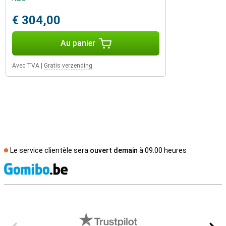
€ 304,00
Au panier
Avec TVA
|
Gratis verzending
Le service clientèle sera
ouvert demain
à 09.00 heures
M
Avis externes des magasins