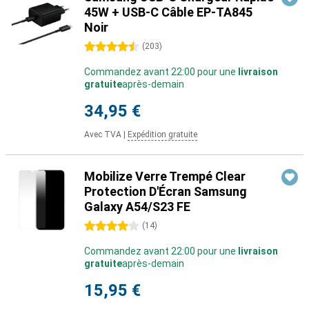
45W + USB-C Câble EP-TA845
Noir
4.5 étoiles
(
203
)
Commandez avant 22:00 pour une
livraison
gratuite
après-demain
34,95 €
Avec TVA
|
Expédition gratuite
Mobilize Verre Trempé Clear
Protection D'Écran Samsung
Galaxy A54/S23 FE
4 étoiles
(
14
)
Commandez avant 22:00 pour une
livraison
gratuite
après-demain
15,95 €