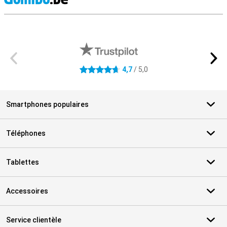
M
Avis externes des magasins
4,7
/ 5,0
4.7 étoiles
Smartphones populaires
Téléphones
Tablettes
Accessoires
Service clientèle