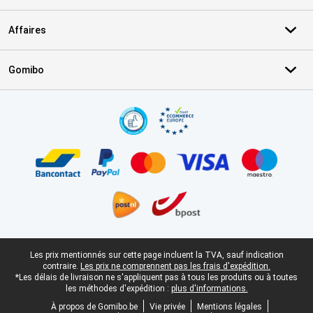
Affaires
Gomibo
Certificats, methodes de paiement, partenaires de services de livr
Pied-de-page légal
Les prix mentionnés sur cette page incluent la TVA, sauf indication
contraire.
Les prix ne comprennent pas les frais d'expédition.
*Les délais de livraison ne s'appliquent pas à tous les produits ou à toutes
les méthodes d'expédition :
plus d'informations.
À propos de Gomibo.be
Vie privée
Mentions légales