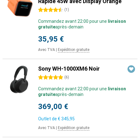
Rapide 45W avec Display Orange
4.5 étoiles
(
1
)
Commandez avant 22:00 pour une
livraison
gratuite
après-demain
35,95 €
Avec TVA
|
Expédition gratuite
Sony WH-1000XM6 Noir
5 étoiles
(
6
)
Commandez avant 22:00 pour une
livraison
gratuite
après-demain
369,00 €
Outlet de
€ 345,95
Avec TVA
|
Expédition gratuite