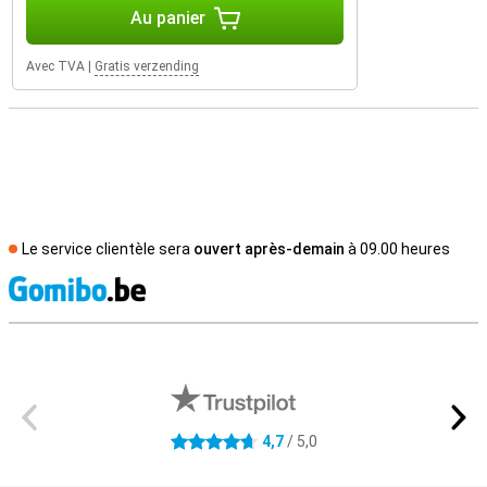
Au panier
Avec TVA
|
Gratis verzending
Le service clientèle sera
ouvert après-demain
à 09.00 heures
M
Avis externes des magasins
4,7
/ 5,0
4.7 étoiles