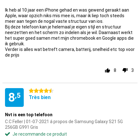
Ik heb al 10 jaar een iPhone gehad en was gewend geraakt aan
Apple, waar opzich niks mis mee is, maar ik liep toch steeds
meer aan tegen de nogal vaste structuur van ios.
Bij deze telefoon kan je helemaal je eigen stijl en structuur
neerzetten en het scherm zo indelen als je wil. Daarnaast werkt
het super goed samen met mijn chromebook en Google apps die
ik gebruik.
Verder is alles wat betreft camera, batterij, snelheid etc top voor
de prijs
8
3
4.5 étoiles
8
,5
Très bien
Nvt is een top telefoon
C.C Feller | 01-07-2021 á propos de Samsung Galaxy S21 5G
256GB G991 Gris
Je recommande ce produit