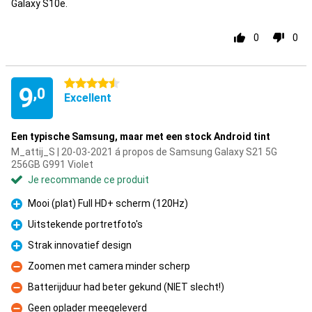
Galaxy S10e.
0
0
4.5 étoiles
9
,0
Excellent
Een typische Samsung, maar met een stock Android tint
M_attij_S | 20-03-2021 á propos de Samsung Galaxy S21 5G
256GB G991 Violet
Je recommande ce produit
Mooi (plat) Full HD+ scherm (120Hz)
Pour
Uitstekende portretfoto's
Pour
Strak innovatief design
Pour
Zoomen met camera minder scherp
Contre
Batterijduur had beter gekund (NIET slecht!)
Contre
Geen oplader meegeleverd