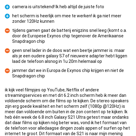
camera is uitstekend! Ik heb altijd de juiste foto
Pour
het scherm is heerlijk om mee te werken! ik ga niet meer
zonder 120Hz kunnen
Pour
tijdens gamen gaat de batterij enigzins snel leeg (komt o.a.
door de Europese Exynos chip tegenover de Amerikaanse
Contre
Snapdragon chip
geen snel lader in de doos wat een beetje jammer is. maar
als je een oudere galaxy S7 of nieuwere adapter hebt liggen
Contre
laad de telefoon alsnog in 1u 20m helemaal op
jammer dat we in Europa de Exynos chip krijgen en niet de
Snapdragon chip
Contre
ik kijk veel filmpjes op YouTube, Netflix of andere
streamingservices en met dit 6.2 inch scherm heb ik meer dan
voldoende scherm om die films op te kijken. De stereo speakers
zijn erg goede kwaliteit en het scherm zelf (1080p @120Hz) is
meer dan voldoende om buiten in de zon content op te kijken. Ik
heb één week de 6.8 inch Galaxy S21 Ultra getest maar ondanks
dat daar films op kijken nóg beter was, vond ik het formaat van
de telefoon voor alledaagse dingen zoals appen of surfen op het
internet te groot. Dit formaat van de S21 is naar mijn mening