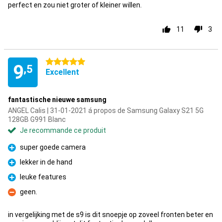
perfect en zou niet groter of kleiner willen.
11
3
5 étoiles
9
,5
Excellent
fantastische nieuwe samsung
ANGEL Calis | 31-01-2021 á propos de Samsung Galaxy S21 5G
128GB G991 Blanc
Je recommande ce produit
super goede camera
Pour
lekker in de hand
Pour
leuke features
Pour
geen.
Contre
in vergelijking met de s9 is dit snoepje op zoveel fronten beter en