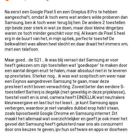
Contre
Na eerst een Google Pixel 5 en een Oneplus 8 Pro te hebben
aangeschaft, omdat ik toch eens wat anders wilde proberen dan
Samsung, ben ik toch weer terug bij hen. De andere 2 toestellen
zijn beide zeer sterk in wat ze doen, maar door kleine dingetjes
waren ze toch minder geschikt voor mij. Al kwam de Pixel 5 heel
erg in de buurt van het, in mijn optiek, perfecte toestel! De
belkwaliteit was alleen heel slecht en daar draait het immers om,
met een telefoon.
Maar goed... de S21... Ik was blij verrast dat Samsung er voor
heeft gekozen om zijn toestellen wat 'goedkoper' te maken door
een aantal dingen eruit te halen, maar absoluut niet in te leveren
op prestaties. Sterker nog... ik was wat sceptisch om weer naar
een Exynos aangedreven Samsung te gaan, maar deze
presteert echt boven verwachting. Zoveel beter dan eerdere S-
toestellen! Batterij is degelijk (niet geweldig in deze prijsklasse),
toestel voelt en is snel, camera heeft EINDELIJK wat neutralere
kleurweergave en last but not least... je kunt Samsung apps
verbergen, waardoor je niet vanalles dubbel erop hebt staan,
zoals bijvoorbeeld Google Chrome en Samsung internet. Dit
maakt het allemaal wat overzichtelijker en geeft je ook meer het
gevoel dat Samsung heeft geluisterd naar ons als consument
door ons keuzes te geven, ipv hun software en apps er doorheen