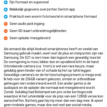
Fijn formaat en supersnel
Pour
Makkelijk gegevens overzetten Switch app
Pour
Praktisch een enorm fototoestel in smartphone formaat
Pour
Geen audio jack ingang
Contre
Geen SD-kaart uitbreidmogelijkheden
Contre
Geen oplader meegeleverd
Contre
Als iemand die altijd Android smartphones heeft en veelal van
Samsung gebruik maakt, weet wat de plus en minpunten zijn van
Samsung. De S21 is niet meer dan logisch een geweldig toestel.
De vormgeving is mooi, lekker dun en opvallend licht in de hand.
Uitstekende camera (ca. 1mm) is wel een rare keuze, maar
gelukkig geen hinder van of schade bij het op tafel leggen.
Geweldige camera's en de het besturingssysteem is mega snel.
Ik heb voor de 256GB variant gekozen, omdat er uitbreidbaar
geheugen niet ondersteund wordt. Een ander gemis is de
audiojack en de oplader die normaal wel meegeleverd wordt.
Zonde. Gelukkig had Belsimpel een pre-order kortingscode
waardoor ik het uiteindelijk voor de prijs van een 128GB versie kon
aanschaffen. Batterij gaat bij mij meer dan een dag mee. Ik speel
geen mobiele games, maar doe wel veel aan social media,