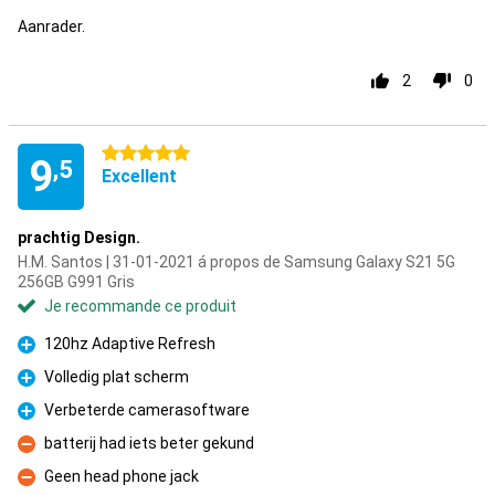
Aanrader.
2
0
5 étoiles
9
,5
Excellent
prachtig Design.
H.M. Santos | 31-01-2021 á propos de Samsung Galaxy S21 5G
256GB G991 Gris
Je recommande ce produit
120hz Adaptive Refresh
Pour
Volledig plat scherm
Pour
Verbeterde camerasoftware
Pour
batterij had iets beter gekund
Contre
Geen head phone jack
Contre