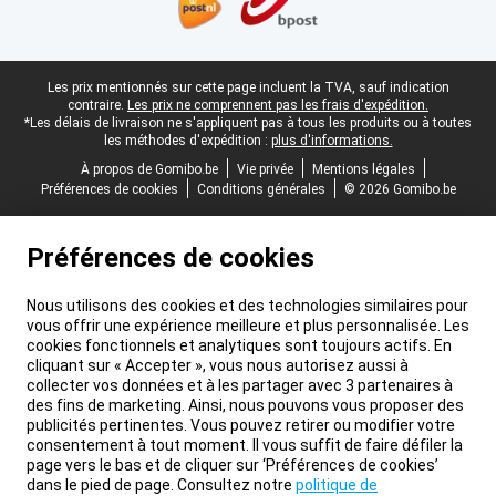
Pied-de-page légal
Les prix mentionnés sur cette page incluent la TVA, sauf indication
contraire.
Les prix ne comprennent pas les frais d'expédition.
*Les délais de livraison ne s'appliquent pas à tous les produits ou à toutes
les méthodes d'expédition :
plus d'informations.
À propos de Gomibo.be
Vie privée
Mentions légales
Préférences de cookies
Conditions générales
© 2026 Gomibo.be
Préférences de cookies
Nous utilisons des cookies et des technologies similaires pour
vous offrir une expérience meilleure et plus personnalisée. Les
cookies fonctionnels et analytiques sont toujours actifs. En
cliquant sur « Accepter », vous nous autorisez aussi à
collecter vos données et à les partager avec 3 partenaires à
des fins de marketing. Ainsi, nous pouvons vous proposer des
publicités pertinentes. Vous pouvez retirer ou modifier votre
consentement à tout moment. Il vous suffit de faire défiler la
page vers le bas et de cliquer sur ‘Préférences de cookies’
dans le pied de page. Consultez notre
politique de