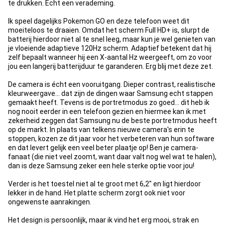
te drukken. Echt een verademing.
Ik speel dagelijks Pokemon GO en deze telefoon weet dit
moeiteloos te draaien. Omdat het scherm Full HD+ is, slurpt de
batterij hierdoor niet al te snel leeg, maar kun je wel genieten van
je vloeiende adaptieve 120Hz scherm. Adaptief betekent dat hij
zelf bepaalt wanneer hij een X-aantal Hz weergeeft, om zo voor
jou een langerij batterijduur te garanderen. Erg blij met deze zet.
De camera is écht een vooruitgang. Dieper contrast, realistische
kleurweergave... dat zijn de dingen waar Samsung echt stappen
gemaakt heeft. Tevens is de portretmodus zo goed... dit heb ik
nog nooit eerder in een telefoon gezien en hiermee kan ik met
zekerheid zeggen dat Samsung nu de beste portretmodus heeft
op de markt. In plaats van telkens nieuwe camera's erin te
stoppen, kozen ze dit jaar voor het verbeteren van hun software
en dat levert gelijk een veel beter plaatje op! Ben je camera-
fanaat (die niet veel zoomt, want daar valt nog wel wat te halen),
dan is deze Samsung zeker een hele sterke optie voor jou!
Verder is het toestel niet al te groot met 6,2" en ligt hierdoor
lekker in de hand. Het platte scherm zorgt ook niet voor
ongewenste aanrakingen.
Het design is persoonlijk, maar ik vind het erg mooi, strak en