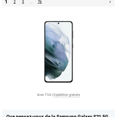
1
2
3
…
76
Avec TVA
|
Expédition gratuite
Que pensez-vous de la Samsung Galaxy S21 5G