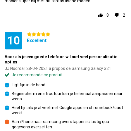
mooier. super blij met dit fantastische model!
8
2
5 étoiles
10
Excellent
Voor als je een goede telefoon wil met veel personalisatie
opties
JJ Noorda | 28-04-2021 á propos de Samsung Galaxy S21
Je recommande ce produit
Ligt fijn in de hand
Pour
Beginscherm en structuur kan je helemaal aanpassen naar
wens
Pour
Heel fijn als je al veel met Google apps en chromebook/cast
werkt
Pour
Van iPhone naar samsung overstappen is lastig qua
gegevens overzetten
Contre