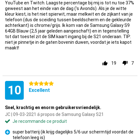
YouTube en Twitch. Laagste percentage bij mij is tot nu toe 37%
geweest aan het einde van de dag ('s Avonds). Als je de witte
kleur kiest, is het niet spierwit, maar melkwit en de zijkant van je
telefoon (dus de sceiding tussen beeldscherm en de gekleurde
achterkant) is chrome/grijs. Ik kom van de Samsung Galaxy S9
64GB Blauw (2,5 jaar geleden aangeschaft) en in tegenstelling
tot dat toestel zit de SIM kaart ingang bij de S21 onderaan. TIP:
niet je pinnetje in de gaten bovenin duwen, voordat je iets kapot
maakt!
19
7
5 étoiles
10
Excellent
Snel, krachtig en enorm gebruikersvriendelijk.
JC | 09-03-2021 á propos de Samsung Galaxy S21
Je recommande ce produit
super batterij (ik krijg dagelijks 5/6 uur schermtijd voordat de
telefoon leeg is)
Pour