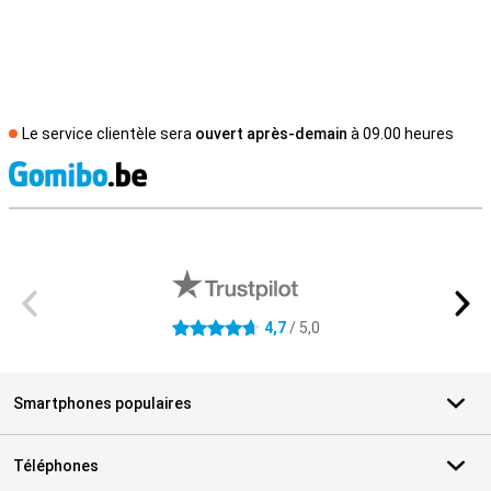
Le service clientèle sera
ouvert après-demain
à 09.00 heures
M
Avis externes des magasins
4,7
/ 5,0
4.7 étoiles
Smartphones populaires
Téléphones