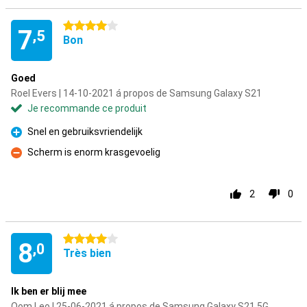
4 étoiles
7
,5
Bon
Goed
Roel Evers | 14-10-2021 á propos de Samsung Galaxy S21
Je recommande ce produit
Snel en gebruiksvriendelijk
Pour
Scherm is enorm krasgevoelig
Contre
2
0
4 étoiles
8
,0
Très bien
Ik ben er blij mee
Oom Leo | 25-06-2021 á propos de Samsung Galaxy S21 5G