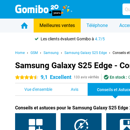
Meilleures ventes
Téléphone
Acce
Les clients évaluent Gomibo à
4.7/5
Home
GSM
Samsung
Samsung Galaxy S25 Edge
Conseils e
Samsung Galaxy S25 Edge - Con
9,1
Excellent
En stock :
4.5 étoiles
133 avis vérifiés
Vue d'ensemble
Avis
Conseils et Astuc
Conseils et astuces pour le Samsung Galaxy S25 Edge