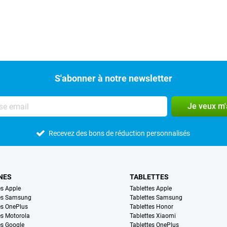
S'abonner à notre newsletter
Je veux m
Recevez des bons de réduction personnalisés
NES
TABLETTES
s Apple
Tablettes Apple
es Samsung
Tablettes Samsung
s OnePlus
Tablettes Honor
s Motorola
Tablettes Xiaomi
s Google
Tablettes OnePlus