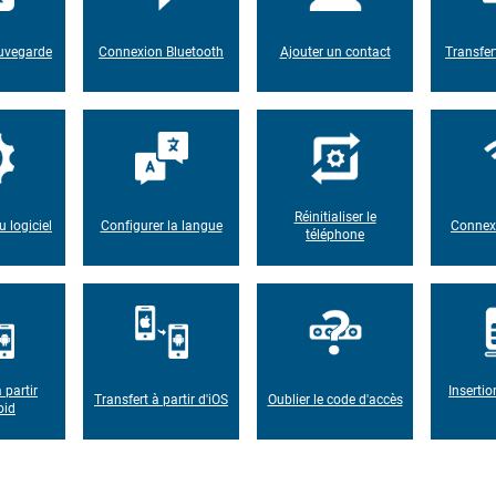
auvegarde
Connexion Bluetooth
Ajouter un contact
Transfer
Réinitialiser le
u logiciel
Configurer la langue
Connexi
téléphone
 partir
Insertio
Transfert à partir d'iOS
Oublier le code d'accès
oid