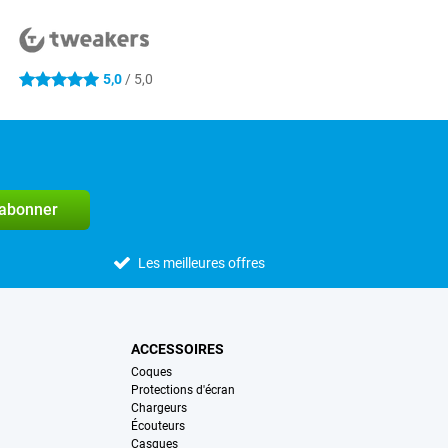
5,0
/ 5,0
5 étoiles
'abonner
Les meilleures offres
ACCESSOIRES
Coques
Protections d'écran
Chargeurs
Écouteurs
Casques