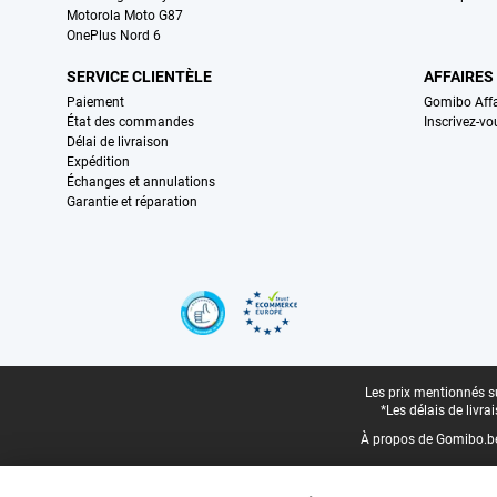
Motorola Moto G87
OnePlus Nord 6
SERVICE CLIENTÈLE
AFFAIRES
Paiement
Gomibo Affa
État des commandes
Inscrivez-vo
Délai de livraison
Expédition
Échanges et annulations
Garantie et réparation
Certificats, methodes de paiement, partenaires de services de livraiso
Pied-de-page légal
Les prix mentionnés su
*Les délais de livr
À propos de Gomibo.b