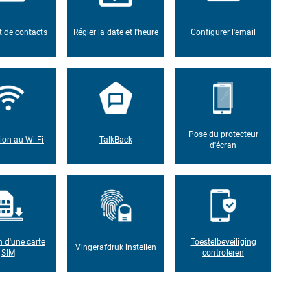
t de contacts
Régler la date et l'heure
Configurer l'email
Pose du protecteur
on au Wi-Fi
TalkBack
d'écran
n d'une carte
Toestelbeveiliging
Vingerafdruk instellen
SIM
controleren