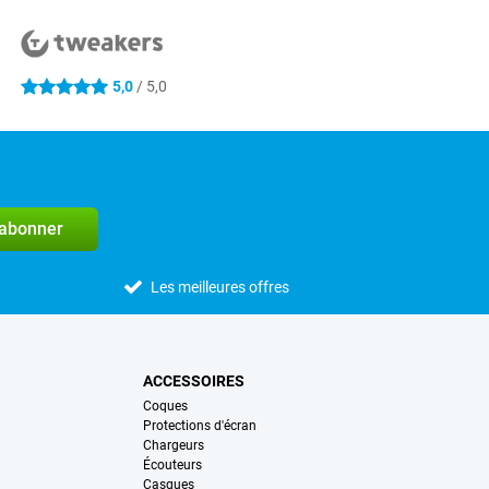
5,0
/ 5,0
5 étoiles
'abonner
Les meilleures offres
ACCESSOIRES
Coques
Protections d'écran
Chargeurs
Écouteurs
Casques