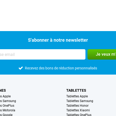
S'abonner à notre newsletter
Je veux m
Recevez des bons de réduction personnalisés
NES
TABLETTES
s Apple
Tablettes Apple
es Samsung
Tablettes Samsung
s OnePlus
Tablettes Honor
s Motorola
Tablettes Xiaomi
s Google
Tablettes OnePlus