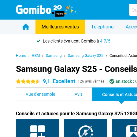
Meilleures ventes
Téléphone
Acce
Les clients évaluent Gomibo à
4.7/5
Home
GSM
Samsung
Samsung Galaxy S25
Conseils et Astu
Samsung Galaxy S25 - Conseils
9,1
Excellent
En stock :
4.5 étoiles
126 avis vérifiés
Vue d'ensemble
Avis
Conseils et Astuc
Conseils et astuces pour le Samsung Galaxy S25 128GB