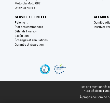
Motorola Moto G87
OnePlus Nord 6
SERVICE CLIENTÈLE
AFFAIRES
Paiement
Gomibo Affa
État des commandes
Inscrivez-vo
Délai de livraison
Expédition
Échanges et annulations
Garantie et réparation
Certificats, methodes de paiement, partenaires de services de livraiso
Pied-de-page légal
Les prix mentionnés su
*Les délais de livr
À propos de Gomibo.b