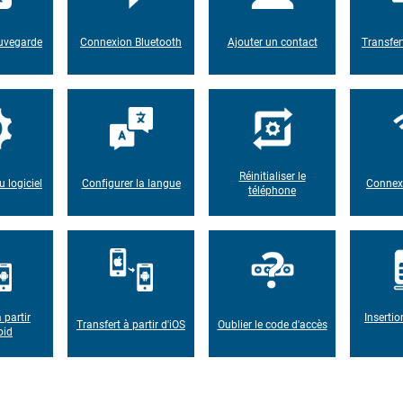
auvegarde
Connexion Bluetooth
Ajouter un contact
Transfer
Réinitialiser le
u logiciel
Configurer la langue
Connexi
téléphone
 partir
Insertio
Transfert à partir d'iOS
Oublier le code d'accès
oid