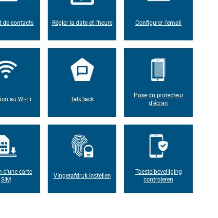
t de contacts
Régler la date et l'heure
Configurer l'email
Pose du protecteur
on au Wi-Fi
TalkBack
d'écran
n d'une carte
Toestelbeveiliging
Vingerafdruk instellen
SIM
controleren