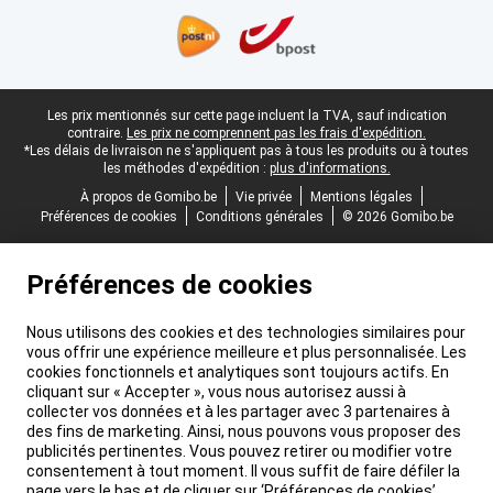
Pied-de-page légal
Les prix mentionnés sur cette page incluent la TVA, sauf indication
contraire.
Les prix ne comprennent pas les frais d'expédition.
*Les délais de livraison ne s'appliquent pas à tous les produits ou à toutes
les méthodes d'expédition :
plus d'informations.
À propos de Gomibo.be
Vie privée
Mentions légales
Préférences de cookies
Conditions générales
© 2026 Gomibo.be
Préférences de cookies
Nous utilisons des cookies et des technologies similaires pour
vous offrir une expérience meilleure et plus personnalisée. Les
cookies fonctionnels et analytiques sont toujours actifs. En
cliquant sur « Accepter », vous nous autorisez aussi à
collecter vos données et à les partager avec 3 partenaires à
des fins de marketing. Ainsi, nous pouvons vous proposer des
publicités pertinentes. Vous pouvez retirer ou modifier votre
consentement à tout moment. Il vous suffit de faire défiler la
page vers le bas et de cliquer sur ‘Préférences de cookies’