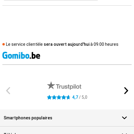
Le service clientèle
sera ouvert aujourd'hui
à 09.00 heures
M
Avis externes des magasins
4,7
/ 5,0
4.7 étoiles
Smartphones populaires