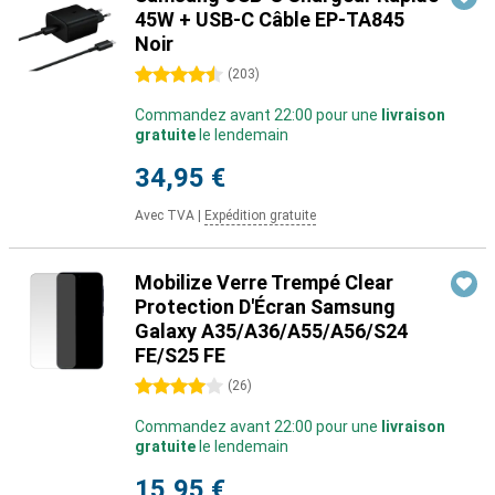
45W + USB-C Câble EP-TA845
Noir
4.5 étoiles
(
203
)
Commandez avant 22:00 pour une
livraison
gratuite
le lendemain
34,95 €
Avec TVA
|
Expédition gratuite
Mobilize Verre Trempé Clear
Protection D'Écran Samsung
Galaxy A35/A36/A55/A56/S24
FE/S25 FE
4 étoiles
(
26
)
Commandez avant 22:00 pour une
livraison
gratuite
le lendemain
15,95 €