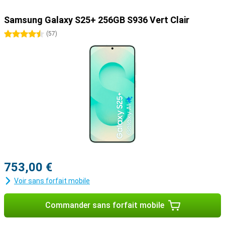
commodité et de divertissement.
Samsung Galaxy S25+ 256GB S936 Vert Clair
Intégration transparente à l'écosystème Galaxy
4.5 étoiles
(
57
)
Grâce à l'écosystème Galaxy, tous vos appareils Galaxy sont
parfaitement coordonnés entre eux. Par exemple, utilisez votre
Samsung Galaxy S25+ en combinaison avec la Samsung Galaxy
Watch 7 ou la Samsung Galaxy Watch Ultra pour un aperçu optimal
de vos données de santé et de sport. Vous pouvez également
associer votre nouvel appareil au Samsung Galaxy Buds 3 ou au
Samsung Galaxy Buds 3 Pro. Ainsi, vous serez averti lorsque vous
recevrez un appel et vous pourrez y répondre d'une simple pression
sur vos écouteurs.
753,00 €
Voir sans forfait mobile
Commander sans forfait mobile