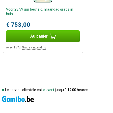
Voor 23:59 uur besteld, maandag gratis in
huis
€ 753,00
Au panier
Avec TVA
|
Gratis verzending
Le service clientèle est
ouvert
jusqu'à 17.00 heures
M