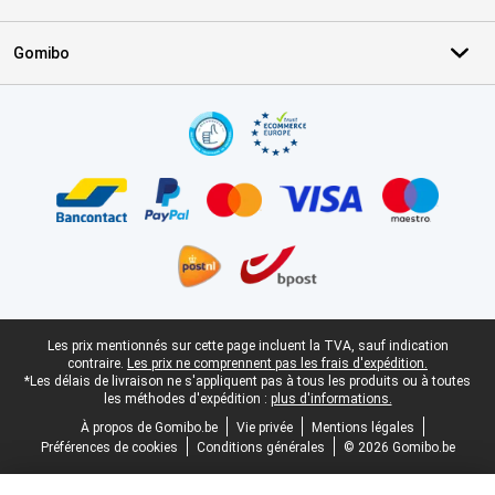
Gomibo
Certificats, methodes de paiement, partenaires de services de livr
Pied-de-page légal
Les prix mentionnés sur cette page incluent la TVA, sauf indication
contraire.
Les prix ne comprennent pas les frais d'expédition.
*Les délais de livraison ne s'appliquent pas à tous les produits ou à toutes
les méthodes d'expédition :
plus d'informations.
À propos de Gomibo.be
Vie privée
Mentions légales
Préférences de cookies
Conditions générales
© 2026 Gomibo.be