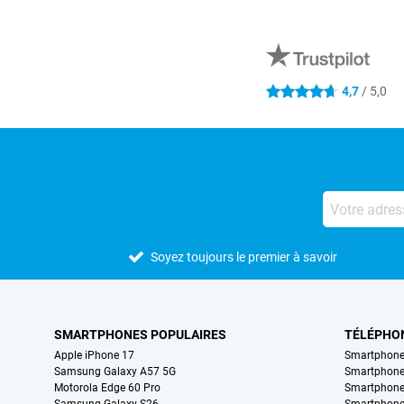
Avis externes des magasins
4,7
/ 5,0
4.7 étoiles
Soyez toujours le premier à savoir
SMARTPHONES POPULAIRES
TÉLÉPHO
Apple iPhone 17
Smartphone
Samsung Galaxy A57 5G
Smartphon
Motorola Edge 60 Pro
Smartphone