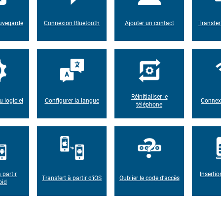
auvegarde
Connexion Bluetooth
Ajouter un contact
Transfer
Réinitialiser le
u logiciel
Configurer la langue
Connexi
téléphone
 partir
Insertio
Transfert à partir d'iOS
Oublier le code d'accès
oid