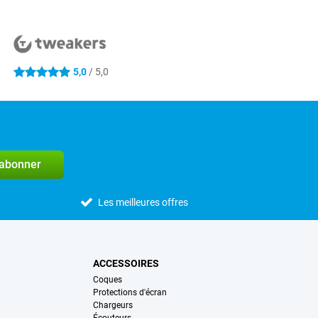
5,0
/ 5,0
5 étoiles
'abonner
Les meilleures offres
ACCESSOIRES
Coques
Protections d'écran
Chargeurs