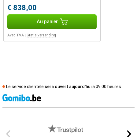
€ 838,00
Au panier
Avec TVA
|
Gratis verzending
Le service clientèle
sera ouvert aujourd'hui
à 09.00 heures
M
Avis externes des magasins