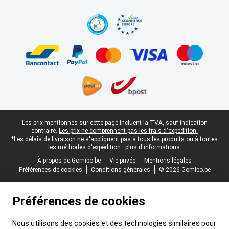
Certificats, methodes de paiement, partenaires de services de livr
Pied-de-page légal
Les prix mentionnés sur cette page incluent la TVA, sauf indication
contraire.
Les prix ne comprennent pas les frais d'expédition.
*Les délais de livraison ne s'appliquent pas à tous les produits ou à toutes
les méthodes d'expédition :
plus d'informations.
À propos de Gomibo.be
Vie privée
Mentions légales
Préférences de cookies
Conditions générales
© 2026 Gomibo.be
Préférences de cookies
Nous utilisons des cookies et des technologies similaires pour