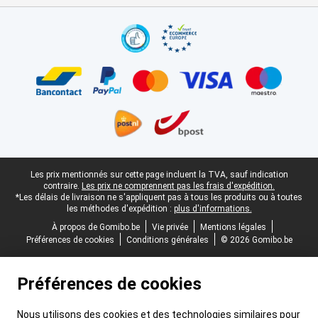
Certificats, methodes de paiement, partenaires de services de livr
Pied-de-page légal
Les prix mentionnés sur cette page incluent la TVA, sauf indication
contraire.
Les prix ne comprennent pas les frais d'expédition.
*Les délais de livraison ne s'appliquent pas à tous les produits ou à toutes
les méthodes d'expédition :
plus d'informations.
À propos de Gomibo.be
Vie privée
Mentions légales
Préférences de cookies
Conditions générales
© 2026 Gomibo.be
Préférences de cookies
Nous utilisons des cookies et des technologies similaires pour