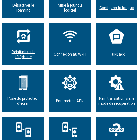
Désactiver le
Mise à jour du
Configurer la langue
roaming
logiciel
Réinitialiser le
Connexion au Wi-Fi
TalkBack
téléphone
Pose du protecteur
Réinitialisation via le
Paramètres APN
d'écran
mode de récupération