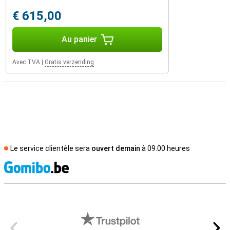
€ 615,00
Au panier
Avec TVA
|
Gratis verzending
Le service clientèle sera
ouvert demain
à 09.00 heures
M
Avis externes des magasins