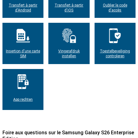
Transfert à partir
Transfert à partir
Oublier le code
d'Android
d'iOS
d'accès
Insertion d'une carte
Vingerafdruk
Toestelbeveiliging
SIM
instellen
controleren
App rechten
Foire aux questions sur le Samsung Galaxy S26 Enterprise