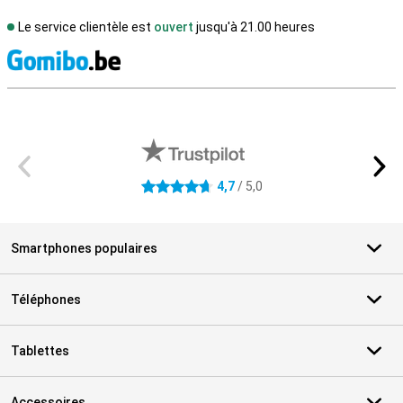
Le service clientèle est
ouvert
jusqu'à 21.00 heures
M
Avis externes des magasins
4,7
/ 5,0
4.7 étoiles
Smartphones populaires
Téléphones
Tablettes
Accessoires