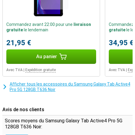
Gants enfilés
L'écran de la Samsung Galaxy Tab Active 4 Pro est facile à utiliser
avec les mains, le stylo S-Pen et même avec des gants ! Ainsi,
Commandez avant 22:00 pour une
livraison
Commandez a
même dans le froid, vous pouvez utiliser cette tablette sans
gratuite
le lendemain
gratuite
le l
enlever vos gants.
21,95 €
34,95 €
S-Pen dans la boîte
Pour dessiner avec précision, vous avez besoin d'un stylet.
Au panier
Heureusement, celui-ci est déjà inclus dans la boîte de la Samsung
Galaxy Tab Active 4 Pro, il n'est donc pas nécessaire d'en acheter
un en plus ! Avec le stylet S-Pen, vous réalisez des dessins précis
Avec TVA
|
Expédition gratuite
Avec TVA
|
Expé
où que vous soyez.
Afficher tous les accessoires du Samsung Galaxy Tab Active4
Pro 5G 128GB T636 Noir
Avis de nos clients
Scores moyens du Samsung Galaxy Tab Active4 Pro 5G
128GB T636 Noir: