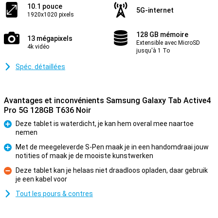
10.1 pouce
5G-internet
1920x1020 pixels
128 GB mémoire
13 mégapixels
Extensible avec MicroSD
4k vidéo
jusqu'à 1 To
Spéc. détaillées
Avantages et inconvénients Samsung Galaxy Tab Active4
Pro 5G 128GB T636 Noir
Deze tablet is waterdicht, je kan hem overal mee naartoe
nemen
Pour
Met de meegeleverde S-Pen maak je in een handomdraai jouw
notities of maak je de mooiste kunstwerken
Pour
Deze tablet kan je helaas niet draadloos opladen, daar gebruik
je een kabel voor
Contre
Tout les pours & contres