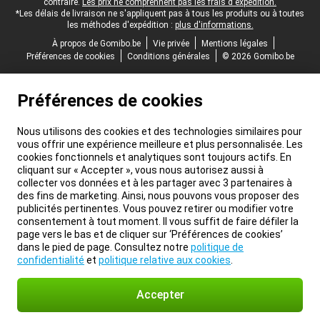
contraire.
Les prix ne comprennent pas les frais d'expédition.
*Les délais de livraison ne s'appliquent pas à tous les produits ou à toutes
les méthodes d'expédition :
plus d'informations.
À propos de Gomibo.be
Vie privée
Mentions légales
Préférences de cookies
Conditions générales
© 2026 Gomibo.be
Préférences de cookies
Nous utilisons des cookies et des technologies similaires pour
vous offrir une expérience meilleure et plus personnalisée. Les
cookies fonctionnels et analytiques sont toujours actifs. En
cliquant sur « Accepter », vous nous autorisez aussi à
collecter vos données et à les partager avec 3 partenaires à
des fins de marketing. Ainsi, nous pouvons vous proposer des
publicités pertinentes. Vous pouvez retirer ou modifier votre
consentement à tout moment. Il vous suffit de faire défiler la
page vers le bas et de cliquer sur ‘Préférences de cookies’
dans le pied de page. Consultez notre
politique de
confidentialité
et
politique relative aux cookies
.
Accepter