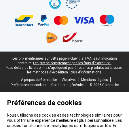
Pied-de-page légal
Les prix mentionnés sur cette page incluent la TVA, sauf indication
contraire.
Les prix ne comprennent pas les frais d'expédition.
*Les délais de livraison ne s'appliquent pas à tous les produits ou à toutes
les méthodes d'expédition :
plus d'informations.
À propos de Gomibo.be
Vie privée
Mentions légales
Préférences de cookies
Conditions générales
© 2026 Gomibo.be
Préférences de cookies
Nous utilisons des cookies et des technologies similaires pour
vous offrir une expérience meilleure et plus personnalisée. Les
cookies fonctionnels et analytiques sont toujours actifs. En