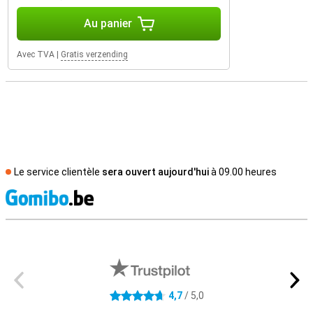
Au panier
Avec TVA
|
Gratis verzending
Le service clientèle
sera ouvert aujourd'hui
à 09.00 heures
M
Avis externes des magasins
4,7
/ 5,0
4.7 étoiles